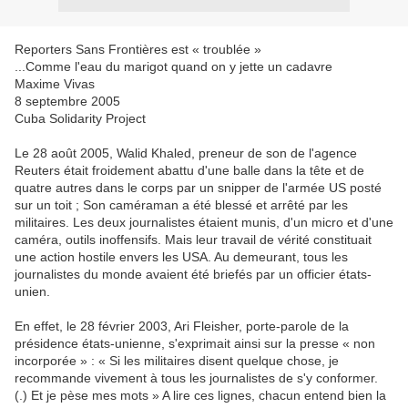
Reporters Sans Frontières est « troublée »
...Comme l'eau du marigot quand on y jette un cadavre
Maxime Vivas
8 septembre 2005
Cuba Solidarity Project
Le 28 août 2005, Walid Khaled, preneur de son de l'agence
Reuters était froidement abattu d'une balle dans la tête et de
quatre autres dans le corps par un snipper de l'armée US posté
sur un toit ; Son caméraman a été blessé et arrêté par les
militaires. Les deux journalistes étaient munis, d'un micro et d'une
caméra, outils inoffensifs. Mais leur travail de vérité constituait
une action hostile envers les USA. Au demeurant, tous les
journalistes du monde avaient été briefés par un officier états-
unien.
En effet, le 28 février 2003, Ari Fleisher, porte-parole de la
présidence états-unienne, s'exprimait ainsi sur la presse « non
incorporée » : « Si les militaires disent quelque chose, je
recommande vivement à tous les journalistes de s'y conformer.
(.) Et je pèse mes mots » A lire ces lignes, chacun entend bien la