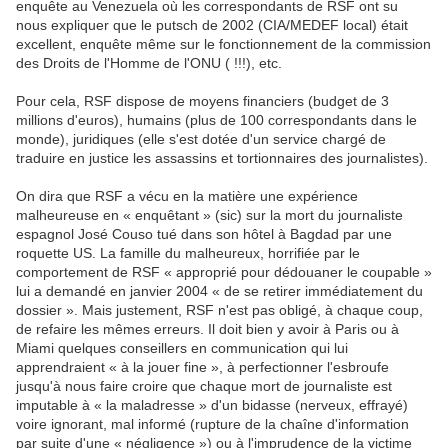
enquête au Venezuela où les correspondants de RSF ont su
nous expliquer que le putsch de 2002 (CIA/MEDEF local) était
excellent, enquête même sur le fonctionnement de la commission
des Droits de l'Homme de l'ONU ( !!!), etc.
Pour cela, RSF dispose de moyens financiers (budget de 3
millions d'euros), humains (plus de 100 correspondants dans le
monde), juridiques (elle s'est dotée d'un service chargé de
traduire en justice les assassins et tortionnaires des journalistes).
On dira que RSF a vécu en la matière une expérience
malheureuse en « enquêtant » (sic) sur la mort du journaliste
espagnol José Couso tué dans son hôtel à Bagdad par une
roquette US. La famille du malheureux, horrifiée par le
comportement de RSF « approprié pour dédouaner le coupable »
lui a demandé en janvier 2004 « de se retirer immédiatement du
dossier ». Mais justement, RSF n'est pas obligé, à chaque coup,
de refaire les mêmes erreurs. Il doit bien y avoir à Paris ou à
Miami quelques conseillers en communication qui lui
apprendraient « à la jouer fine », à perfectionner l'esbroufe
jusqu'à nous faire croire que chaque mort de journaliste est
imputable à « la maladresse » d'un bidasse (nerveux, effrayé)
voire ignorant, mal informé (rupture de la chaîne d'information
par suite d'une « négligence ») ou à l'imprudence de la victime