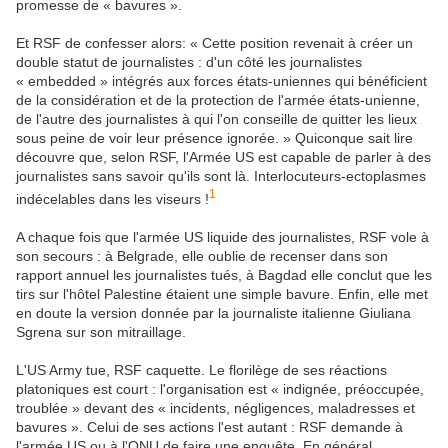
promesse de « bavures ».
Et RSF de confesser alors: « Cette position revenait à créer un
double statut de journalistes : d'un côté les journalistes
« embedded » intégrés aux forces états-uniennes qui bénéficient
de la considération et de la protection de l'armée états-unienne,
de l'autre des journalistes à qui l'on conseille de quitter les lieux
sous peine de voir leur présence ignorée. » Quiconque sait lire
découvre que, selon RSF, l'Armée US est capable de parler à des
journalistes sans savoir qu'ils sont là. Interlocuteurs-ectoplasmes
1
indécelables dans les viseurs !
A chaque fois que l'armée US liquide des journalistes, RSF vole à
son secours : à Belgrade, elle oublie de recenser dans son
rapport annuel les journalistes tués, à Bagdad elle conclut que les
tirs sur l'hôtel Palestine étaient une simple bavure. Enfin, elle met
en doute la version donnée par la journaliste italienne Giuliana
Sgrena sur son mitraillage.
L'US Army tue, RSF caquette. Le florilège de ses réactions
platoniques est court : l'organisation est « indignée, préoccupée,
troublée » devant des « incidents, négligences, maladresses et
bavures ». Celui de ses actions l'est autant : RSF demande à
l'armée US ou à l'ONU de faire une enquête. En général,