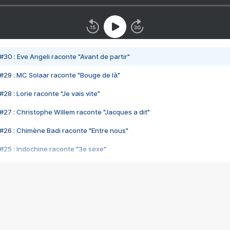
#30 : Eve Angeli raconte "Avant de partir"
#29 : MC Solaar raconte "Bouge de là"
28 : Lorie raconte "Je vais vite"
#27 : Christophe Willem raconte "Jacques a dit"
#26 : Chimène Badi raconte "Entre nous"
#25 : Indochine raconte "3e sexe"
#24 : Zaho raconte "C'est chelou"
#23 : Patrick Bruel raconte "Au café des délices"
#22 : Kyo raconte "Le chemin"
#21 : Nolwenn Leroy raconte "Cassé"