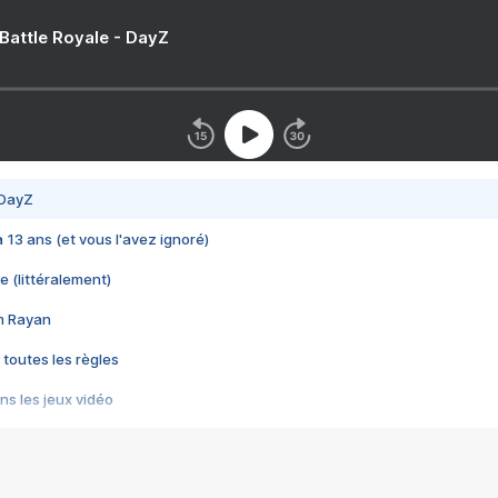
 Battle Royale - DayZ
 DayZ
 a 13 ans (et vous l'avez ignoré)
e (littéralement)
im Rayan
 toutes les règles
s les jeux vidéo
us choquant de Rockstar ? - Le scandale BULLY
e plus moche de Steam