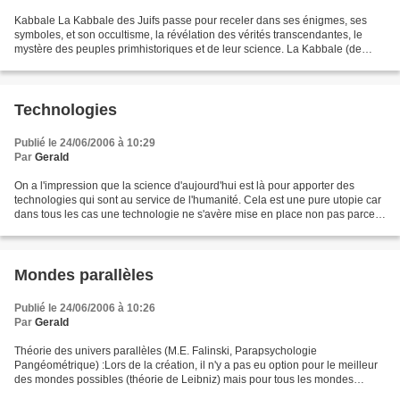
Kabbale La Kabbale des Juifs passe pour receler dans ses énigmes, ses
symboles, et son occultisme, la révélation des vérités transcendantes, le
mystère des peuples primhistoriques et de leur science. La Kabbale (de
l'hébreu kabbalah -réception, tradition-)...
Technologies
Publié le 24/06/2006 à 10:29
Par
Gerald
On a l'impression que la science d'aujourd'hui est là pour apporter des
technologies qui sont au service de l'humanité. Cela est une pure utopie car
dans tous les cas une technologie ne s'avère mise en place non pas parce
qu'elle pourrait rendre service,...
Mondes parallèles
Publié le 24/06/2006 à 10:26
Par
Gerald
Théorie des univers parallèles (M.E. Falinski, Parapsychologie
Pangéométrique) :Lors de la création, il n'y a pas eu option pour le meilleur
des mondes possibles (théorie de Leibniz) mais pour tous les mondes
rationnellement possibles.La réalité théorique...