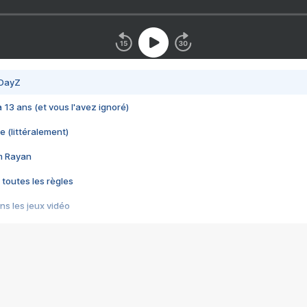
 DayZ
 a 13 ans (et vous l'avez ignoré)
e (littéralement)
im Rayan
 toutes les règles
s les jeux vidéo
us choquant de Rockstar ? - Le scandale BULLY
e plus moche de Steam
du RÊVE tourne au CAUCHEMAR
pendant 8 heures