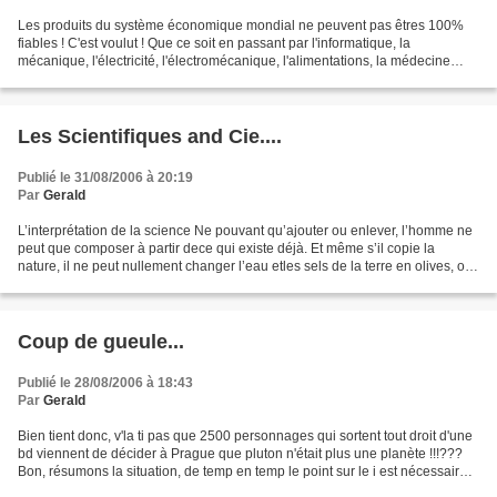
Les produits du système économique mondial ne peuvent pas êtres 100%
fiables ! C'est voulut ! Que ce soit en passant par l'informatique, la
mécanique, l'électricité, l'électromécanique, l'alimentations, la médecine
traditionnel, ....tout ce que le consommateur(ice)...
Les Scientifiques and Cie....
Publié le 31/08/2006 à 20:19
Par
Gerald
L’interprétation de la science Ne pouvant qu’ajouter ou enlever, l’homme ne
peut que composer à partir dece qui existe déjà. Et même s’il copie la
nature, il ne peut nullement changer l’eau etles sels de la terre en olives, ou
en figues, ou en châtaignes,...
Coup de gueule...
Publié le 28/08/2006 à 18:43
Par
Gerald
Bien tient donc, v'la ti pas que 2500 personnages qui sortent tout droit d'une
bd viennent de décider à Prague que pluton n'était plus une planète !!!???
Bon, résumons la situation, de temp en temp le point sur le i est nécessaire
pour raffraîchir les...