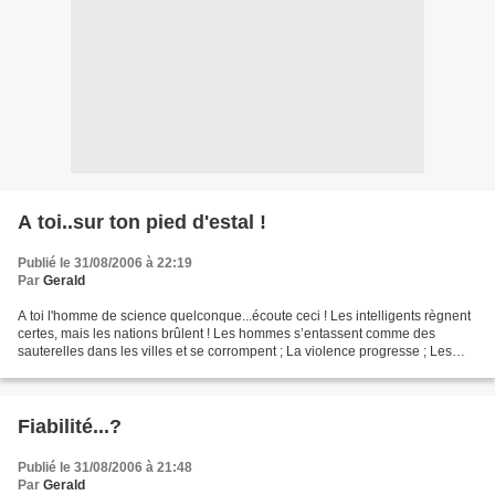
A toi..sur ton pied d'estal !
Publié le 31/08/2006 à 22:19
Par
Gerald
A toi l'homme de science quelconque...écoute ceci ! Les intelligents règnent
certes, mais les nations brûlent ! Les hommes s’entassent comme des
sauterelles dans les villes et se corrompent ; La violence progresse ; Les
pays se couvrent d’armes diaboliques...
Fiabilité...?
Publié le 31/08/2006 à 21:48
Par
Gerald