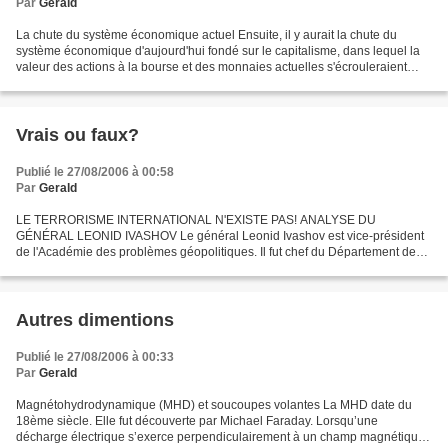
Par
Gerald
La chute du système économique actuel Ensuite, il y aurait la chute du
système économique d'aujourd'hui fondé sur le capitalisme, dans lequel la
valeur des actions à la bourse et des monnaies actuelles s'écrouleraient
notamment dû à l'endettement des...
Vrais ou faux?
Publié le 27/08/2006 à 00:58
Par
Gerald
LE TERRORISME INTERNATIONAL N'EXISTE PAS! ANALYSE DU
GÉNÉRAL LEONID IVASHOV Le général Leonid Ivashov est vice-président
de l'Académie des problèmes géopolitiques. Il fut chef du Département des
Affaires Générales du Ministère de la Défense de l'Union...
Autres dimentions
Publié le 27/08/2006 à 00:33
Par
Gerald
Magnétohydrodynamique (MHD) et soucoupes volantes La MHD date du
18ème siècle. Elle fut découverte par Michael Faraday. Lorsqu’une
décharge électrique s’exerce perpendiculairement à un champ magnétique