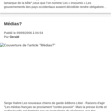
lamarque de la bête*,ceux que l’on nomme Les « insoumis ».Les
gouvernements des pays occidentaux avaient décidéde rendre obligatoire le
marquage de tous les individus.Ils avaient imposé un...
Médias?
Publié le 09/09/2006 à 04:54
Par
Gerald
Serge Halimi Les nouveaux chiens de garde éditions Liber - Raisons d'agir
"Les médias français se proclament "contre-pouvoir". Mais la presse écrite et