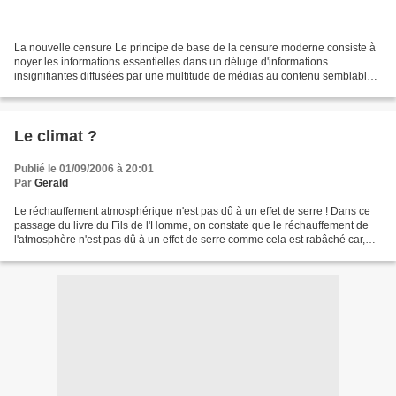
La nouvelle censure Le principe de base de la censure moderne consiste à
noyer les informations essentielles dans un déluge d'informations
insignifiantes diffusées par une multitude de médias au contenu semblable.
Cela permet à la nouvelle censure d'avoir...
Le climat ?
Publié le 01/09/2006 à 20:01
Par
Gerald
Le réchauffement atmosphérique n'est pas dû à un effet de serre ! Dans ce
passage du livre du Fils de l'Homme, on constate que le réchauffement de
l'atmosphère n'est pas dû à un effet de serre comme cela est rabâché car,
pour que cet effet de serre ait...