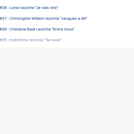
28 : Lorie raconte "Je vais vite"
#27 : Christophe Willem raconte "Jacques a dit"
#26 : Chimène Badi raconte "Entre nous"
#25 : Indochine raconte "3e sexe"
#24 : Zaho raconte "C'est chelou"
#23 : Patrick Bruel raconte "Au café des délices"
#22 : Kyo raconte "Le chemin"
#21 : Nolwenn Leroy raconte "Cassé"
#20 : Patrick Hernandez raconte "Born to be alive"
#19 : Lorie raconte "Près de moi"
#18 : Michael Jones raconte "A nos actes manqués" (avec Jean-Jacque
#17 : Khaled raconte "Aïcha"