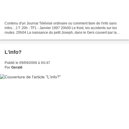
Contenu d'un Journal Télévisé ordinaire ou comment faire de l'info sans
infos... J.T. 20h - TF1 - Janvier 1997 20h00 Le froid, les accidents sur les
routes. 20h04 La naissance du petit Joseph, dans le Gers couvert par la
neige. 20h05 La récolte des brocholis,...
L'info?
Publié le 09/09/2006 à 04:47
Par
Gerald