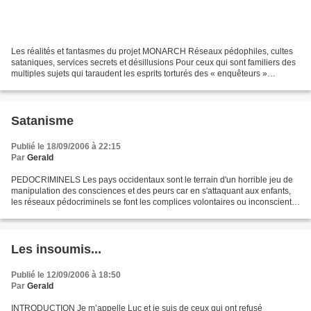
Les réalités et fantasmes du projet MONARCH Réseaux pédophiles, cultes
sataniques, services secrets et désillusions Pour ceux qui sont familiers des
multiples sujets qui taraudent les esprits torturés des « enquêteurs »
conspirationnistes, le Projet "MK...
Satanisme
Publié le 18/09/2006 à 22:15
Par
Gerald
PEDOCRIMINELS Les pays occidentaux sont le terrain d'un horrible jeu de
manipulation des consciences et des peurs car en s'attaquant aux enfants,
les réseaux pédocriminels se font les complices volontaires ou inconscients
d'une déstabilisation majeure...
Les insoumis...
Publié le 12/09/2006 à 18:50
Par
Gerald
INTRODUCTION Je m’appelle Luc et je suis de ceux qui ont refusé