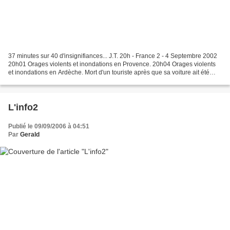
37 minutes sur 40 d'insignifiances... J.T. 20h - France 2 - 4 Septembre 2002
20h01 Orages violents et inondations en Provence. 20h04 Orages violents
et inondations en Ardèche. Mort d'un touriste après que sa voiture ait été
emportée par les flots. 20h05...
L'info2
Publié le 09/09/2006 à 04:51
Par
Gerald