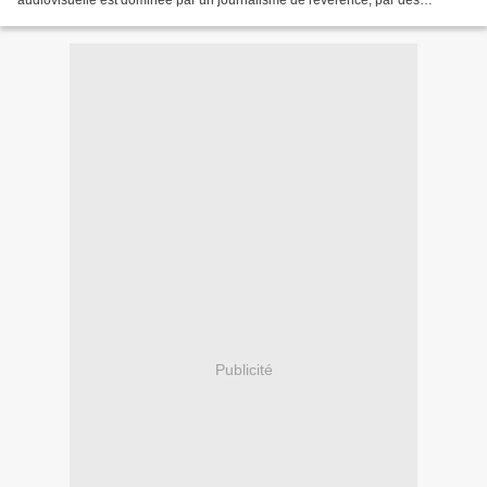
audiovisuelle est dominée par un journalisme de révérence, par des
groupes industriels et financiers,...
Publicité