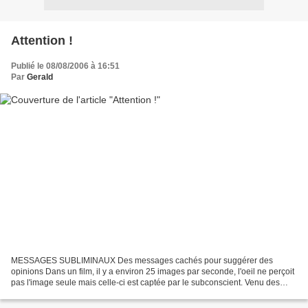
Attention !
Publié le 08/08/2006 à 16:51
Par
Gerald
MESSAGES SUBLIMINAUX Des messages cachés pour suggérer des
opinions Dans un film, il y a environ 25 images par seconde, l'oeil ne perçoit
pas l'image seule mais celle-ci est captée par le subconscient. Venu des
Etats-Unis au début des années cinquante,...