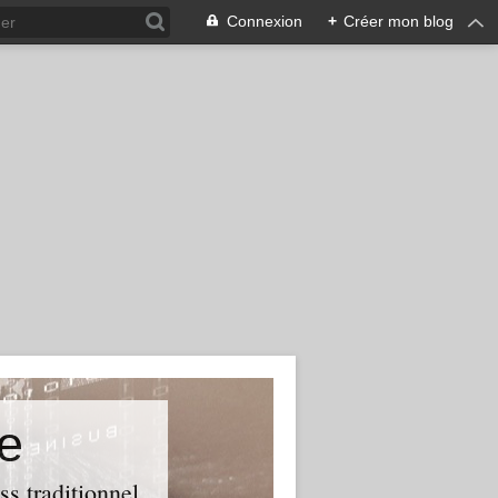
Connexion
+
Créer mon blog
e
ss traditionnel.