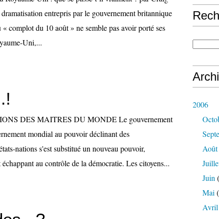
 dramatisation entrepris par le gouvernement britannique
Rech
u « complot du 10 août » ne semble pas avoir porté ses
oyaume-Uni,...
Arch
.!
2006
ONS DES MAITRES DU MONDE Le gouvernement
Octo
nement mondial au pouvoir déclinant des
Sept
tats-nations s'est substitué un nouveau pouvoir,
Août
et échappant au contrôle de la démocratie. Les citoyens...
Juille
Juin
(
Mai
(
Avril