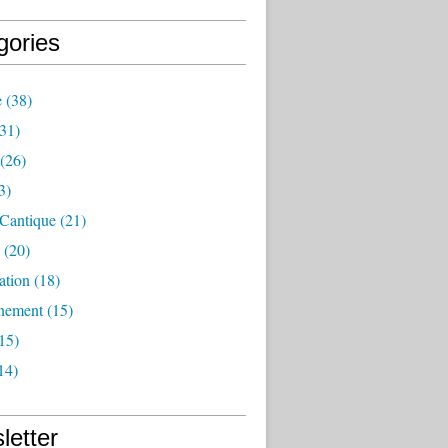
gories
e
(38)
31)
(26)
3)
 Cantique
(21)
(20)
ation
(18)
nement
(15)
15)
14)
letter