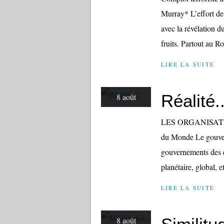
Murray* L’effort de
avec la révélation d
fruits. Partout au R
LIRE LA SUITE
Réalité..
8 août
LES ORGANISATI
du Monde Le gouver
gouvernements des é
planétaire, global, 
LIRE LA SUITE
8 août