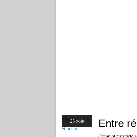
Entre réa
23 août
Complot terroriste 