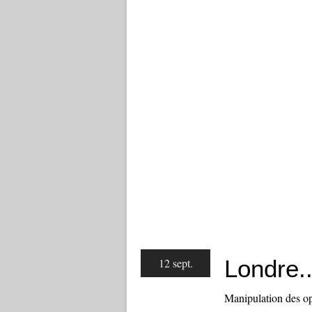
Londre..
12 sept.
Manipulation des opi