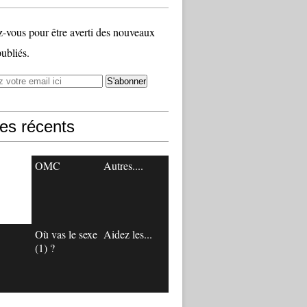
vous pour être averti des nouveaux
publiés.
les récents
OMC
Autres....
Où vas le sexe
Aidez les...
(1) ?