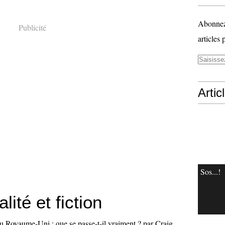
Abonnez-
Publicité
articles 
Artic
Sos...!
lité et fiction
au Royaume-Uni : que se passe-t-il vraiment ? par Craig