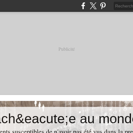
Publicité
ach&eacute;e au mond
ents susceptibles de n'avoir pas été vus dans la pre