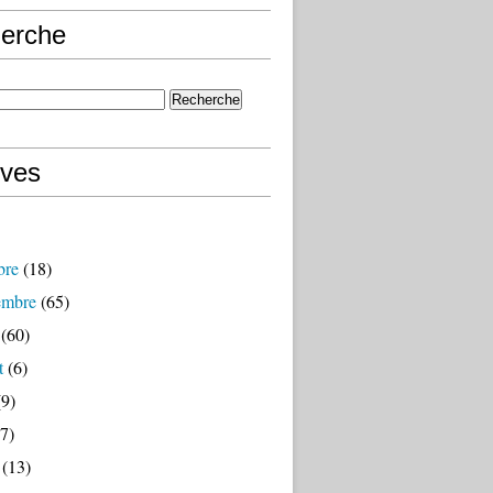
erche
ives
bre
(18)
embre
(65)
(60)
t
(6)
9)
7)
(13)