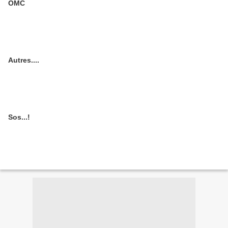
OMC
Autres....
Sos...!