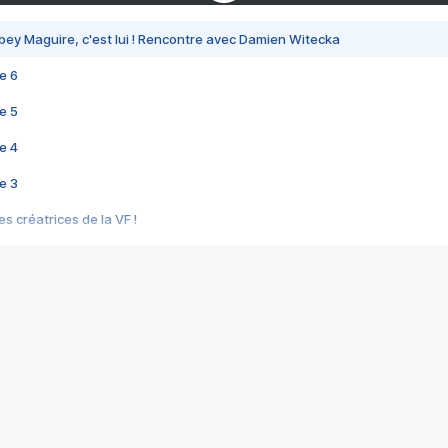
bey Maguire, c'est lui ! Rencontre avec Damien Witecka
e 6
e 5
e 4
e 3
s créatrices de la VF !
e 2
e 1
e Mektoub My Love arrive enfin ! Rencontre avec Shaïn Boumedine et Sal
i : après Toni en famille
elle réalise le bouleversant Dites lui que je l'aime
ais ! Rencontre autour de Vie privée de Rebecca Zlotowski