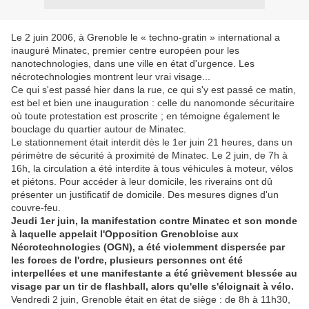
Le 2 juin 2006, à Grenoble le « techno-gratin » international a
inauguré Minatec, premier centre européen pour les
nanotechnologies, dans une ville en état d'urgence. Les
nécrotechnologies montrent leur vrai visage...
Ce qui s'est passé hier dans la rue, ce qui s'y est passé ce matin,
est bel et bien une inauguration : celle du nanomonde sécuritaire
où toute protestation est proscrite ; en témoigne également le
bouclage du quartier autour de Minatec.
Le stationnement était interdit dès le 1er juin 21 heures, dans un
périmètre de sécurité à proximité de Minatec. Le 2 juin, de 7h à
16h, la circulation a été interdite à tous véhicules à moteur, vélos
et piétons. Pour accéder à leur domicile, les riverains ont dû
présenter un justificatif de domicile. Des mesures dignes d'un
couvre-feu.
Jeudi 1er juin, la manifestation contre Minatec et son monde
à laquelle appelait l'Opposition Grenobloise aux
Nécrotechnologies (OGN), a été violemment dispersée par
les forces de l'ordre, plusieurs personnes ont été
interpellées et une manifestante a été grièvement blessée au
visage par un tir de flashball, alors qu'elle s'éloignait à vélo.
Vendredi 2 juin, Grenoble était en état de siège : de 8h à 11h30,