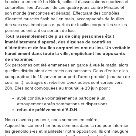
la police a encerclé La Bifurk, collectif d'associations sportives et
culturelles, lieu d'accueil de ces quatre jours contre Minatec et
son monde (rencontres et débats). Effectuant des contrôles
d'identité musclés flash ball en main, accompagnés de fouilles
des sacs systématiques et parfois de fouilles corporelles sur les
personnes entrant ou sortant du lieu.
Tout rassemblement de plus de cinq personnes était
immédiatement dispersé, des dizaines de contrôles
d'identités et de fouilles corporelles ont eu lieu. Un véritable
harcèlement dans toute la ville, empêchant les opposants
de s'exprimer.
Six personnes ont été emmenées en garde à vue le matin, alors
qu'elles distribuaient des tracts aux passants. Deux d'entre elles
comparaîtront le 10 janvier pour port d'arme prohibé (couteau de
cuisine...), outrages et rébellion Deux autres sont sorties vers
20h. Elles sont convoquées au tribunal le 19 juin pour :
avoir continué volontairement à partciper à un
attroupement après sommations et dispersions
refus de prélèvement d'A.D.N
Nous n'avons pas peur, nous sommes en colère.
Aujourd'hui comme hier nous sommes dans la rue pour informer
les grenoblois-es et manifester notre opposition. Ils ont inauguré