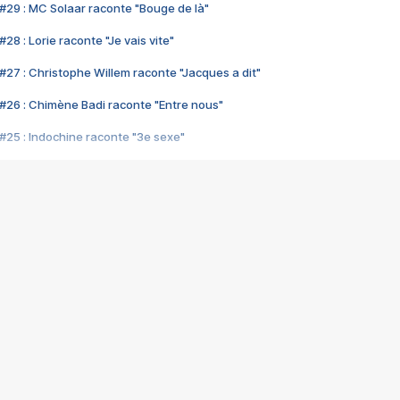
#29 : MC Solaar raconte "Bouge de là"
28 : Lorie raconte "Je vais vite"
#27 : Christophe Willem raconte "Jacques a dit"
#26 : Chimène Badi raconte "Entre nous"
#25 : Indochine raconte "3e sexe"
#24 : Zaho raconte "C'est chelou"
#23 : Patrick Bruel raconte "Au café des délices"
#22 : Kyo raconte "Le chemin"
#21 : Nolwenn Leroy raconte "Cassé"
#20 : Patrick Hernandez raconte "Born to be alive"
#19 : Lorie raconte "Près de moi"
#18 : Michael Jones raconte "A nos actes manqués" (avec Jean-Jacque
#17 : Khaled raconte "Aïcha"