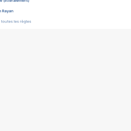
e (littéralement)
im Rayan
 toutes les règles
s les jeux vidéo
us choquant de Rockstar ? - Le scandale BULLY
e plus moche de Steam
du RÊVE tourne au CAUCHEMAR
pendant 8 heures
it… à tort
umiliés par un jeu vidéo
ire - Final Fantasy 8
ti un empire - Age of Empires
story DOFUS