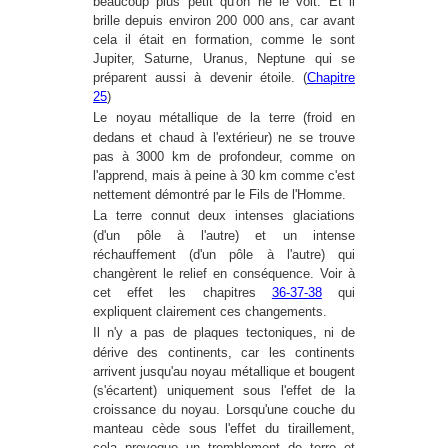
beaucoup plus petit qu'on ne le voit. Et il
brille depuis environ 200 000 ans, car avant
cela il était en formation, comme le sont
Jupiter, Saturne, Uranus, Neptune qui se
préparent aussi à devenir étoile. (
Chapitre
25
)
Le noyau métallique de la terre (froid en
dedans et chaud à l'extérieur) ne se trouve
pas à 3000 km de profondeur, comme on
l'apprend, mais à peine à 30 km comme c'est
nettement démontré par le Fils de l'Homme.
La terre connut deux intenses glaciations
(d'un pôle à l'autre) et un intense
réchauffement (d'un pôle à l'autre) qui
changèrent le relief en conséquence. Voir à
cet effet les chapitres
36-37-38
qui
expliquent clairement ces changements.
Il n'y a pas de plaques tectoniques, ni de
dérive des continents, car les continents
arrivent jusqu'au noyau métallique et bougent
(s'écartent) uniquement sous l'effet de la
croissance du noyau. Lorsqu'une couche du
manteau cède sous l'effet du tiraillement,
cela provoque un tremblement de terre et