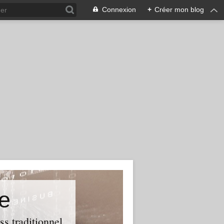
Connexion
+
Créer mon blog
e
ss traditionnel.