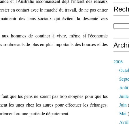
de et l'Australie reconnaissent déjà l'intérêt des réseaux
Rech
ter en contact avec le marché du travail, de ne pas entrer
 maintenir des liens sociaux qui évitent la descente vers
e aux hommes de continer à vivre, même si l'économie
 soubresauts de plus en plus importants des bourses et des
Arch
2006
Octo
Sept
Août
 faut que les gens ne soient pas trop éloignés pour que les
Juille
ment les unes chez les autres pour effectuer les échanges.
Juin
(
partement ou une partie de département.
Mai
(
Avril