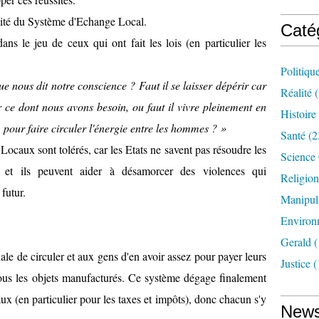
alité du Système d'Echange Local.
Caté
dans le jeu de ceux qui ont fait les lois (en particulier les
Politiqu
e nous dit notre conscience ? Faut il se laisser dépérir car
Réalité
(
 ce dont nous avons besoin, ou faut il vivre pleinement en
Histoire
 pour faire circuler l'énergie entre les hommes ? »
Santé
(2
ocaux sont tolérés, car les Etats ne savent pas résoudre les
Science
et ils peuvent aider à désamorcer des violences qui
Religion
futur.
Manipul
Environ
Gerald
(
le de circuler et aux gens d'en avoir assez pour payer leurs
Justice
(
t tous les objets manufacturés. Ce système dégage finalement
ux (en particulier pour les taxes et impôts), donc chacun s'y
News