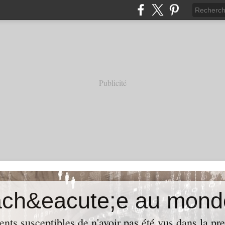
Publicité
ach&eacute;e au mond
ents susceptibles de n'avoir pas été vus dans la pre