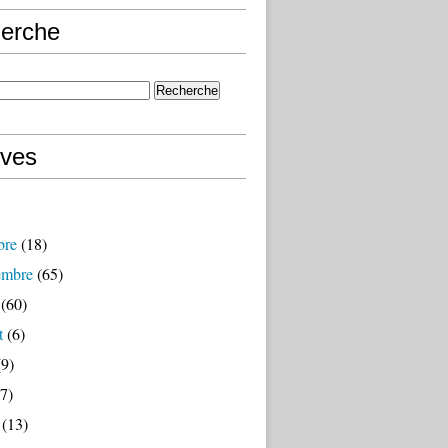
erche
ives
bre
(18)
embre
(65)
(60)
t
(6)
9)
7)
(13)