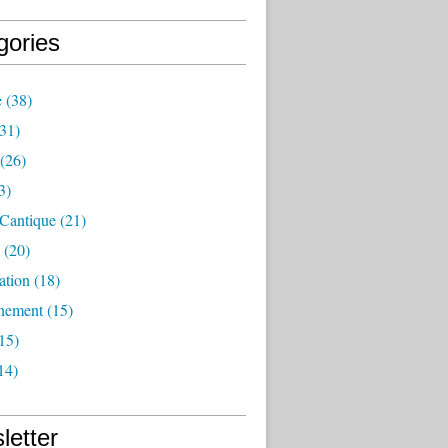
gories
e
(38)
31)
(26)
3)
 Cantique
(21)
(20)
ation
(18)
nement
(15)
15)
14)
letter