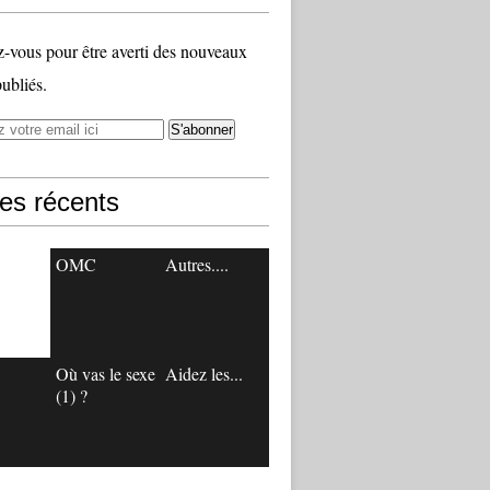
vous pour être averti des nouveaux
publiés.
les récents
OMC
Autres....
Où vas le sexe
Aidez les...
(1) ?