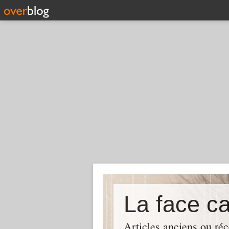
La face c
Articles anciens ou réc