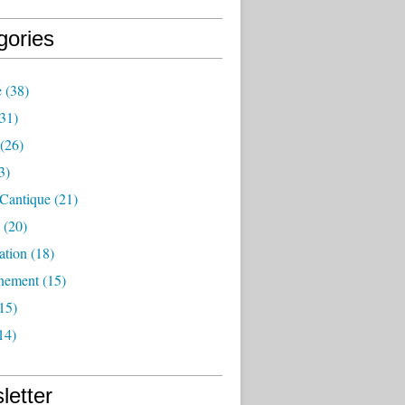
gories
e
(38)
31)
(26)
3)
 Cantique
(21)
(20)
ation
(18)
nement
(15)
15)
14)
letter