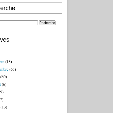
erche
ives
bre
(18)
embre
(65)
(60)
t
(6)
9)
7)
(13)