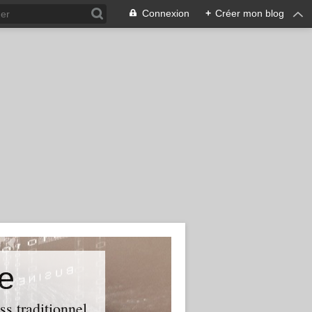
Connexion
+
Créer mon blog
e
ss traditionnel.