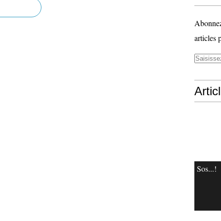
Abonnez-
articles 
Artic
Sos...!