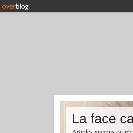
La face c
Articles anciens ou réc