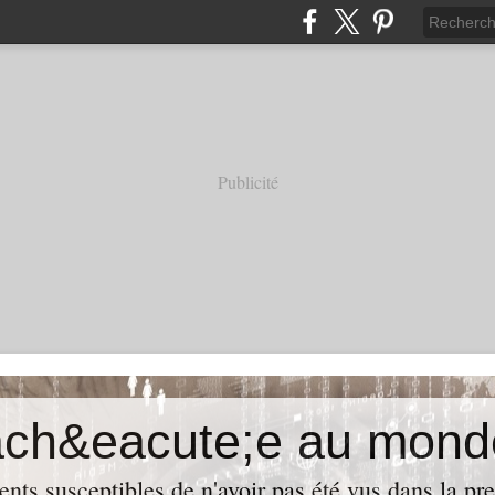
Publicité
ach&eacute;e au mond
ents susceptibles de n'avoir pas été vus dans la pre