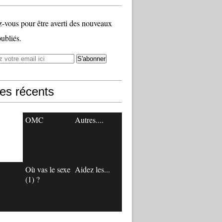
vous pour être averti des nouveaux
publiés.
les récents
OMC
Autres....
Où vas le sexe
Aidez les...
(1) ?