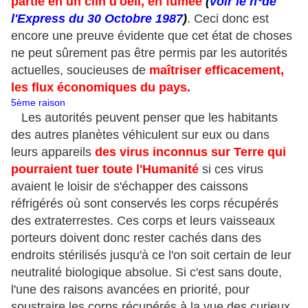
partie en un clin d'oeil, en fumée
(
voir le n°de
l'Express du 30 Octobre 1987
)
. Ceci donc est
encore une preuve évidente que cet état de choses
ne peut sûrement pas être permis par les autorités
actuelles, soucieuses de
maîtriser efficacement,
les flux économiques du pays.
5ème raison
Les autorités peuvent penser que les habitants
des autres planètes véhiculent sur eux ou dans
leurs appareils
des virus inconnus sur Terre qui
pourraient tuer toute l'Humanité
si ces virus
avaient le loisir de s'échapper des caissons
réfrigérés où sont conservés les corps récupérés
des extraterrestes. Ces corps et leurs vaisseaux
porteurs doivent donc rester cachés dans des
endroits stérilisés jusqu'à ce l'on soit certain de leur
neutralité biologique absolue. Si c'est sans doute,
l'une des raisons avancées en priorité, pour
soustraire les corps récupérés à la vue des curieux,