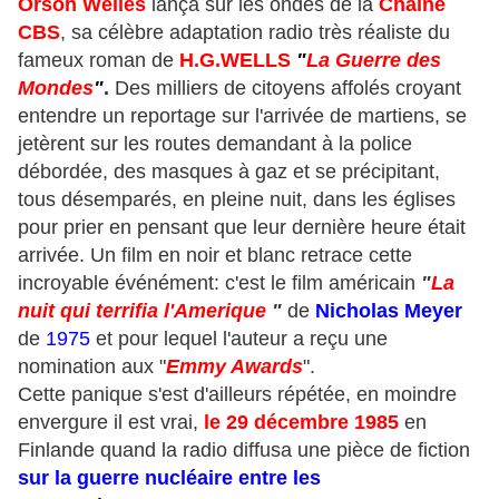
Orson Welles
lança sur les ondes de la
Chaine
CBS
, sa célèbre adaptation radio très réaliste du
fameux roman de
H.G.WELLS
"
La Guerre des
Mondes
"
.
Des milliers de citoyens affolés croyant
entendre un reportage sur l'arrivée de martiens, se
jetèrent sur les routes demandant à la police
débordée, des masques à gaz et se précipitant,
tous désemparés, en pleine nuit, dans les églises
pour prier en pensant que leur dernière heure était
arrivée. Un film en noir et blanc retrace cette
incroyable événément: c'est le film américain
"
La
nuit qui terrifia l'Amerique
"
de
Nicholas Meyer
de
1975
et pour lequel l'auteur a reçu une
nomination aux "
Emmy Awards
".
Cette panique s'est d'ailleurs répétée, en moindre
envergure il est vrai,
le 29 décembre 1985
en
Finlande quand la radio diffusa une pièce de fiction
sur la guerre nucléaire entre les