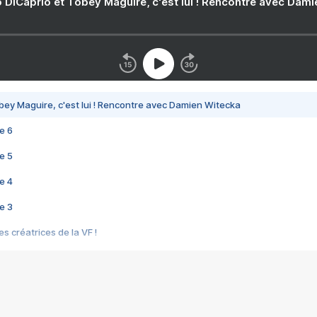
 DiCaprio et Tobey Maguire, c'est lui ! Rencontre avec Dam
bey Maguire, c'est lui ! Rencontre avec Damien Witecka
e 6
e 5
e 4
e 3
s créatrices de la VF !
e 2
e 1
e Mektoub My Love arrive enfin ! Rencontre avec Shaïn Boumedine et Sal