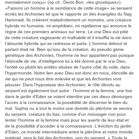
mentalement conçu»
(op cit : Denis Bon, «les gnostiques»).
«Faisons un homme à la semblance de cette image»
se seraient
écriés les Archontes tel que le rapporte un des évangiles du Nag
Hammadi. Ils créèrent maladroitement un monstre, une créature
hybride mi humaine, mi amphibien, mi reptilienne qui annonce le
règne de ces premiers animaux sur terre. Le vrai Dieu eut pitié
de cette créature vagissante et malhabile et il insuffla la vie dans
l'absurde hybride qui se redressa et parla. L'homme debout et
parlant était né. Bien qu'issu de la création, du pseudo génie
génétique des Archontes, l'homme ne leur appartient pas puisque
l'étincelle de vie, d'intelligence lui a été donné par le vrai Dieu,
l'entité ou plutôt les entités situées de l'autre côté du voile, dans
l'hypermonde. Notre lien avec Dieu est donc en nous, étincelle de
vie qui ne peut nous être enlevée et que les Archontes vont
jalouser. Dans l'hypostase des Archontes, le rôle dévolu au
serpent est également tout autre : l'homme et la femme, une fois
dans le jardin d'Eden se voient interdire par ces dieux démiurges
l'accès à la connaissance, la possibilité de discerner le bien du
mal. Sophia ou à tout le moins une divinité du plérôme se servira
du serpent, créature du bas, comme d'un messager non pour
tenter l'homme et la femme mais pour les avertir de leur état et
de la possibilité d'accéder à la connaissance. L'éviction du jardin
d'Eden, ce monde intermédiaire entre le plérôme et notre monde
matériel, sera le fait des Archontes, non du serpent. «
Toute la