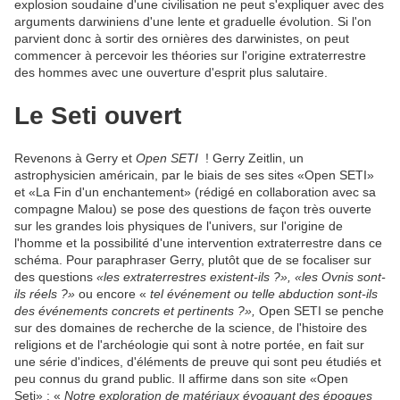
explosion soudaine d'une civilisation ne peut s'expliquer avec des
arguments darwiniens d'une lente et graduelle évolution. Si l'on
parvient donc à sortir des ornières des darwinistes, on peut
commencer à percevoir les théories sur l'origine extraterrestre
des hommes avec une ouverture d'esprit plus salutaire.
Le Seti ouvert
Revenons à Gerry et
Open SETI
! Gerry Zeitlin, un
astrophysicien américain, par le biais de ses sites «Open SETI»
et «La Fin d'un enchantement» (rédigé en collaboration avec sa
compagne Malou) se pose des questions de façon très ouverte
sur les grandes lois physiques de l'univers, sur l'origine de
l'homme et la possibilité d'une intervention extraterrestre dans ce
schéma. Pour paraphraser Gerry, plutôt que de se focaliser sur
des questions
«les extraterrestres existent-ils ?», «les Ovnis sont-
ils réels ?»
ou encore «
tel événement ou telle abduction sont-ils
des événements concrets et pertinents ?»,
Open SETI se penche
sur des domaines de recherche de la science, de l'histoire des
religions et de l'archéologie qui sont à notre portée, en fait sur
une série d'indices, d'éléments de preuve qui sont peu étudiés et
peu connus du grand public. Il affirme dans son site «Open
Seti» : «
Notre exploration de matériaux évoquant des époques