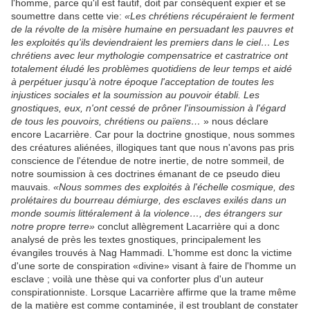
l'homme, parce qu'il est fautif, doit par conséquent expier et se
soumettre dans cette vie:
«Les chrétiens récupéraient le ferment
de la révolte de la misère humaine en persuadant les pauvres et
les exploités qu'ils deviendraient les premiers dans le ciel… Les
chrétiens avec leur mythologie compensatrice et castratrice ont
totalement éludé les problèmes quotidiens de leur temps et aidé
à perpétuer jusqu'à notre époque l'acceptation de toutes les
injustices sociales et la soumission au pouvoir établi. Les
gnostiques, eux, n'ont cessé de prôner l'insoumission à l'égard
de tous les pouvoirs, chrétiens ou païens…
» nous déclare
encore Lacarrière. Car pour la doctrine gnostique, nous sommes
des créatures aliénées, illogiques tant que nous n'avons pas pris
conscience de l'étendue de notre inertie, de notre sommeil, de
notre soumission à ces doctrines émanant de ce pseudo dieu
mauvais.
«Nous sommes des exploités à l'échelle cosmique, des
prolétaires du bourreau démiurge, des esclaves exilés dans un
monde soumis littéralement à la violence…, des étrangers sur
notre propre terre»
conclut allègrement Lacarrière qui a donc
analysé de près les textes gnostiques, principalement les
évangiles trouvés à Nag Hammadi. L'homme est donc la victime
d'une sorte de conspiration «divine» visant à faire de l'homme un
esclave ; voilà une thèse qui va conforter plus d'un auteur
conspirationniste. Lorsque Lacarrière affirme que la trame même
de la matière est comme contaminée, il est troublant de constater