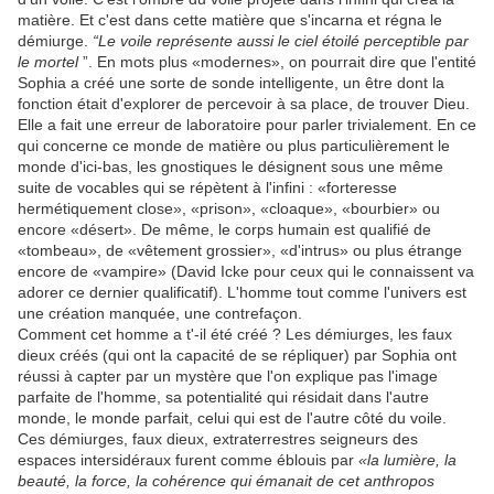
matière. Et c'est dans cette matière que s'incarna et régna le
démiurge.
“Le voile représente aussi le ciel étoilé perceptible par
le mortel
”. En mots plus «modernes», on pourrait dire que l'entité
Sophia a créé une sorte de sonde intelligente, un être dont la
fonction était d'explorer de percevoir à sa place, de trouver Dieu.
Elle a fait une erreur de laboratoire pour parler trivialement. En ce
qui concerne ce monde de matière ou plus particulièrement le
monde d'ici-bas, les gnostiques le désignent sous une même
suite de vocables qui se répètent à l'infini : «forteresse
hermétiquement close», «prison», «cloaque», «bourbier» ou
encore «désert». De même, le corps humain est qualifié de
«tombeau», de «vêtement grossier», «d'intrus» ou plus étrange
encore de «vampire» (David Icke pour ceux qui le connaissent va
adorer ce dernier qualificatif). L'homme tout comme l'univers est
une création manquée, une contrefaçon.
Comment cet homme a t'-il été créé ? Les démiurges, les faux
dieux créés (qui ont la capacité de se répliquer) par Sophia ont
réussi à capter par un mystère que l'on explique pas l'image
parfaite de l'homme, sa potentialité qui résidait dans l'autre
monde, le monde parfait, celui qui est de l'autre côté du voile.
Ces démiurges, faux dieux, extraterrestres seigneurs des
espaces intersidéraux furent comme éblouis par
«la lumière, la
beauté, la force, la cohérence qui émanait de cet anthropos