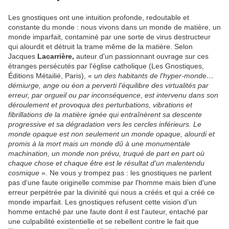
Les gnostiques ont une intuition profonde, redoutable et
constante du monde : nous vivons dans un monde de matière, un
monde imparfait, contaminé par une sorte de virus destructeur
qui alourdit et détruit la trame même de la matière. Selon
Jacques
Lacarrière,
auteur d'un passionnant ouvrage sur ces
étranges persécutés par l'église catholique (Les Gnostiques,
Éditions Métailié, Paris), «
un des habitants de l'hyper-monde…
démiurge, ange ou éon a perverti l'équilibre des virtualités par
erreur, par orgueil ou par inconséquence, est intervenu dans son
déroulement et provoqua des perturbations, vibrations et
fibrillations de la matière ignée qui entraînèrent sa descente
progressive et sa dégradation vers les cercles inférieurs. Le
monde opaque est non seulement un monde opaque, alourdi et
promis à la mort mais un monde dû à une monumentale
machination, un monde non prévu, truqué de part en part où
chaque chose et chaque être est le résultat d'un malentendu
cosmique
». Ne vous y trompez pas : les gnostiques ne parlent
pas d'une faute originelle commise par l'homme mais bien d'une
erreur perpétrée par la divinité qui nous a créés et qui a créé ce
monde imparfait. Les gnostiques refusent cette vision d'un
homme entaché par une faute dont il est l'auteur, entaché par
une culpabilité existentielle et se rebellent contre le fait que