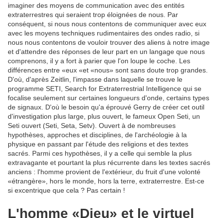
imaginer des moyens de communication avec des entités
extraterrestres qui seraient trop éloignées de nous. Par
conséquent, si nous nous contentons de communiquer avec eux
avec les moyens techniques rudimentaires des ondes radio, si
nous nous contentons de vouloir trouver des aliens à notre image
et d'attendre des réponses de leur part en un langage que nous
comprenons, il y a fort à parier que l'on loupe le coche. Les
différences entre «eux «et «nous» sont sans doute trop grandes.
D'où, d'après Zeitlin, l'impasse dans laquelle se trouve le
programme SETI, Search for Extraterrestrial Intelligence qui se
focalise seulement sur certaines longueurs d'onde, certains types
de signaux. D'où le besoin qu'a éprouvé Gerry de créer cet outil
d'investigation plus large, plus ouvert, le fameux Open Seti, un
Seti ouvert (Seti, Seta, Setv). Ouvert à de nombreuses
hypothèses, approches et disciplines, de l'archéologie à la
physique en passant par l'étude des religions et des textes
sacrés. Parmi ces hypothèses, il y a celle qui semble la plus
extravagante et pourtant la plus récurrente dans les textes sacrés
anciens : l'homme provient de l'extérieur, du fruit d'une volonté
«étrangère», hors le monde, hors la terre, extraterrestre. Est-ce
si excentrique que cela ? Pas certain !
L'homme «Dieu» et le virtuel