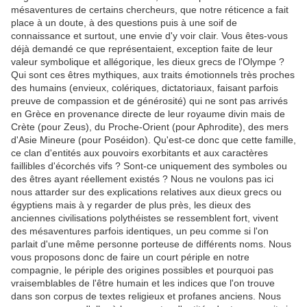
mésaventures de certains chercheurs, que notre réticence a fait
place à un doute, à des questions puis à une soif de
connaissance et surtout, une envie d'y voir clair. Vous êtes-vous
déjà demandé ce que représentaient, exception faite de leur
valeur symbolique et allégorique, les dieux grecs de l'Olympe ?
Qui sont ces êtres mythiques, aux traits émotionnels très proches
des humains (envieux, colériques, dictatoriaux, faisant parfois
preuve de compassion et de générosité) qui ne sont pas arrivés
en Grèce en provenance directe de leur royaume divin mais de
Crète (pour Zeus), du Proche-Orient (pour Aphrodite), des mers
d'Asie Mineure (pour Poséidon). Qu'est-ce donc que cette famille,
ce clan d'entités aux pouvoirs exorbitants et aux caractères
faillibles d'écorchés vifs ? Sont-ce uniquement des symboles ou
des êtres ayant réellement existés ? Nous ne voulons pas ici
nous attarder sur des explications relatives aux dieux grecs ou
égyptiens mais à y regarder de plus près, les dieux des
anciennes civilisations polythéistes se ressemblent fort, vivent
des mésaventures parfois identiques, un peu comme si l'on
parlait d'une même personne porteuse de différents noms. Nous
vous proposons donc de faire un court périple en notre
compagnie, le périple des origines possibles et pourquoi pas
vraisemblables de l'être humain et les indices que l'on trouve
dans son corpus de textes religieux et profanes anciens. Nous