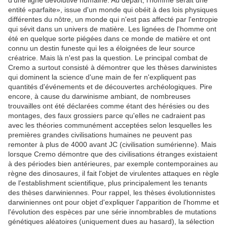
d'une ligné dévolutive humaine. Au départ, l'homme serait une
entité «parfaite», issue d'un monde qui obéit à des lois physiques
différentes du nôtre, un monde qui n'est pas affecté par l'entropie
qui sévit dans un univers de matière. Les lignées de l'homme ont
été en quelque sorte piégées dans ce monde de matière et ont
connu un destin funeste qui les a éloignées de leur source
créatrice. Mais là n'est pas la question. Le principal combat de
Cremo a surtout consisté à démontrer que les thèses darwinistes
qui dominent la science d'une main de fer n'expliquent pas
quantités d'événements et de découvertes archéologiques. Pire
encore, à cause du darwinisme ambiant, de nombreuses
trouvailles ont été déclarées comme étant des hérésies ou des
montages, des faux grossiers parce qu'elles ne cadraient pas
avec les théories communément acceptées selon lesquelles les
premières grandes civilisations humaines ne peuvent pas
remonter à plus de 4000 avant JC (civilisation sumérienne). Mais
lorsque Cremo démontre que des civilisations étranges existaient
à des périodes bien antérieures, par exemple contemporaines au
règne des dinosaures, il fait l'objet de virulentes attaques en règle
de l'establishment scientifique, plus principalement les tenants
des thèses darwiniennes. Pour rappel, les thèses évolutionnistes
darwiniennes ont pour objet d'expliquer l'apparition de l'homme et
l'évolution des espèces par une série innombrables de mutations
génétiques aléatoires (uniquement dues au hasard), la sélection