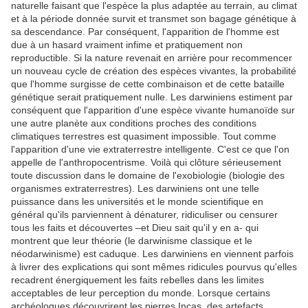
naturelle faisant que l'espèce la plus adaptée au terrain, au climat
et à la période donnée survit et transmet son bagage génétique à
sa descendance. Par conséquent, l'apparition de l'homme est
due à un hasard vraiment infime et pratiquement non
reproductible. Si la nature revenait en arrière pour recommencer
un nouveau cycle de création des espèces vivantes, la probabilité
que l'homme surgisse de cette combinaison et de cette bataille
génétique serait pratiquement nulle. Les darwiniens estiment par
conséquent que l'apparition d'une espèce vivante humanoïde sur
une autre planète aux conditions proches des conditions
climatiques terrestres est quasiment impossible. Tout comme
l'apparition d'une vie extraterrestre intelligente. C'est ce que l'on
appelle de l'anthropocentrisme. Voilà qui clôture sérieusement
toute discussion dans le domaine de l'exobiologie (biologie des
organismes extraterrestres). Les darwiniens ont une telle
puissance dans les universités et le monde scientifique en
général qu'ils parviennent à dénaturer, ridiculiser ou censurer
tous les faits et découvertes –et Dieu sait qu'il y en a- qui
montrent que leur théorie (le darwinisme classique et le
néodarwinisme) est caduque. Les darwiniens en viennent parfois
à livrer des explications qui sont mêmes ridicules pourvus qu'elles
recadrent énergiquement les faits rebelles dans les limites
acceptables de leur perception du monde. Lorsque certains
archéologues découvrirent les pierres Incas, des artefacts