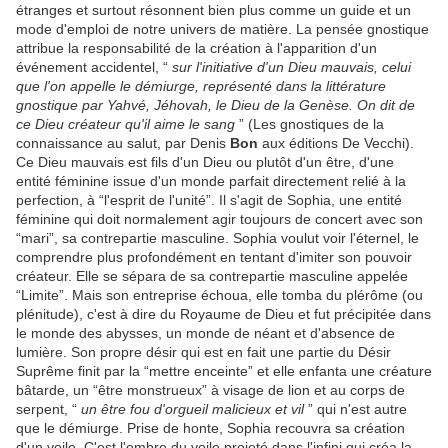
étranges et surtout résonnent bien plus comme un guide et un
mode d'emploi de notre univers de matière. La pensée gnostique
attribue la responsabilité de la création à l'apparition d'un
événement accidentel, “
sur l'initiative d'un Dieu mauvais, celui
que l'on appelle le démiurge, représenté dans la littérature
gnostique par Yahvé, Jéhovah, le Dieu de la Genèse. On dit de
ce Dieu créateur qu'il aime le sang
” (Les gnostiques de la
connaissance au salut, par Denis
Bon
aux éditions De Vecchi).
Ce Dieu mauvais est fils d'un Dieu ou plutôt d'un être, d'une
entité féminine issue d'un monde parfait directement relié à la
perfection, à “l'esprit de l'unité”. Il s'agit de Sophia, une entité
féminine qui doit normalement agir toujours de concert avec son
“mari”, sa contrepartie masculine. Sophia voulut voir l'éternel, le
comprendre plus profondément en tentant d'imiter son pouvoir
créateur. Elle se sépara de sa contrepartie masculine appelée
“Limite”. Mais son entreprise échoua, elle tomba du plérôme (ou
plénitude), c'est à dire du Royaume de Dieu et fut précipitée dans
le monde des abysses, un monde de néant et d'absence de
lumière. Son propre désir qui est en fait une partie du Désir
Suprême finit par la “mettre enceinte” et elle enfanta une créature
bâtarde, un “être monstrueux” à visage de lion et au corps de
serpent, “
un être fou d'orgueil malicieux et vil
” qui n'est autre
que le démiurge. Prise de honte, Sophia recouvra sa création
d'un voile. C'est l'ombre du voile projeté dans l'infini qui créa la