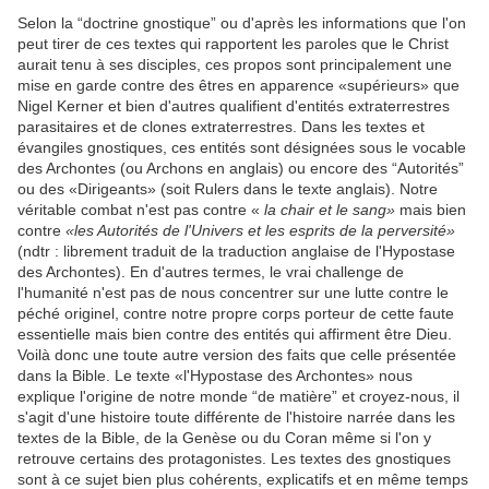
Selon la “doctrine gnostique” ou d'après les informations que l'on
peut tirer de ces textes qui rapportent les paroles que le Christ
aurait tenu à ses disciples, ces propos sont principalement une
mise en garde contre des êtres en apparence «supérieurs» que
Nigel Kerner et bien d'autres qualifient d'entités extraterrestres
parasitaires et de clones extraterrestres. Dans les textes et
évangiles gnostiques, ces entités sont désignées sous le vocable
des Archontes (ou Archons en anglais) ou encore des “Autorités”
ou des «Dirigeants» (soit Rulers dans le texte anglais). Notre
véritable combat n'est pas contre «
la chair et le sang»
mais bien
contre
«les Autorités de l'Univers et les esprits de la perversité»
(ndtr : librement traduit de la traduction anglaise de l'Hypostase
des Archontes). En d'autres termes, le vrai challenge de
l'humanité n'est pas de nous concentrer sur une lutte contre le
péché originel, contre notre propre corps porteur de cette faute
essentielle mais bien contre des entités qui affirment être Dieu.
Voilà donc une toute autre version des faits que celle présentée
dans la Bible. Le texte «l'Hypostase des Archontes» nous
explique l'origine de notre monde “de matière” et croyez-nous, il
s'agit d'une histoire toute différente de l'histoire narrée dans les
textes de la Bible, de la Genèse ou du Coran même si l'on y
retrouve certains des protagonistes. Les textes des gnostiques
sont à ce sujet bien plus cohérents, explicatifs et en même temps