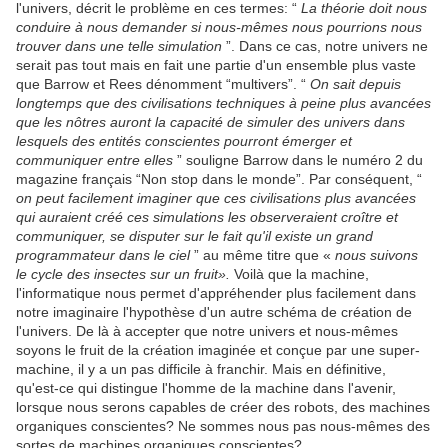
l'univers, décrit le problème en ces termes: “
La théorie doit nous
conduire à nous demander si nous-mêmes nous pourrions nous
trouver dans une telle simulation
”. Dans ce cas, notre univers ne
serait pas tout mais en fait une partie d'un ensemble plus vaste
que Barrow et Rees dénomment “multivers”. “
On sait depuis
longtemps que des civilisations techniques à peine plus avancées
que les nôtres auront la capacité de simuler des univers dans
lesquels des entités conscientes pourront émerger et
communiquer entre elles
” souligne Barrow dans le numéro 2 du
magazine français “Non stop dans le monde”. Par conséquent, “
on peut facilement imaginer que ces civilisations plus avancées
qui auraient créé ces simulations les observeraient croître et
communiquer, se disputer sur le fait qu'il existe un grand
programmateur dans le ciel
” au même titre que «
nous suivons
le cycle des insectes sur un fruit».
Voilà que la machine,
l'informatique nous permet d'appréhender plus facilement dans
notre imaginaire l'hypothèse d'un autre schéma de création de
l'univers. De là à accepter que notre univers et nous-mêmes
soyons le fruit de la création imaginée et conçue par une super-
machine, il y a un pas difficile à franchir. Mais en définitive,
qu'est-ce qui distingue l'homme de la machine dans l'avenir,
lorsque nous serons capables de créer des robots, des machines
organiques conscientes? Ne sommes nous pas nous-mêmes des
sortes de machines organiques conscientes?