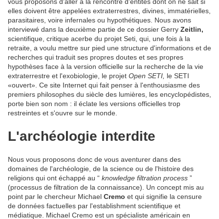
vous proposons d'aller à la rencontre d'entités dont on ne sait si
elles doivent être appelées extraterrestres, divines, immatérielles,
parasitaires, voire infernales ou hypothétiques. Nous avons
interviewé dans la deuxième partie de ce dossier Gerry
Zeitlin,
scientifique, critique acerbe du projet Seti, qui, une fois à la
retraite, a voulu mettre sur pied une structure d'informations et de
recherches qui traduit ses propres doutes et ses propres
hypothèses face à la version officielle sur la recherche de la vie
extraterrestre et l'exobiologie, le projet
Open SETI,
le SETI
«ouvert». Ce site Internet qui fait penser à l'enthousiasme des
premiers philosophes du siècle des lumières, les encyclopédistes,
porte bien son nom : il éclate les versions officielles trop
restreintes et s'ouvre sur le monde.
L'archéologie interdite
Nous vous proposons donc de vous aventurer dans des
domaines de l'archéologie, de la science ou de l'histoire des
religions qui ont échappé au “
knowledge filtration process
”
(processus de filtration de la connaissance). Un concept mis au
point par le chercheur Michael
Cremo
et qui signifie la censure
de données factuelles par l'establishment scientifique et
médiatique. Michael Cremo est un spécialiste américain en