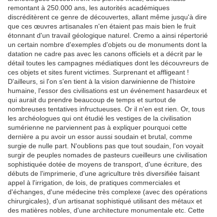
remontant à 250.000 ans, les autorités académiques
discréditèrent ce genre de découvertes, allant même jusqu'à dire
que ces œuvres artisanales n'en étaient pas mais bien le fruit
étonnant d'un travail géologique naturel. Cremo a ainsi répertorié
un certain nombre d'exemples d'objets ou de monuments dont la
datation ne cadre pas avec les canons officiels et a décrit par le
détail toutes les campagnes médiatiques dont les découvreurs de
ces objets et sites furent victimes. Surprenant et affligeant !
D'ailleurs, si l'on s'en tient à la vision darwinienne de l'histoire
humaine, l'essor des civilisations est un événement hasardeux et
qui aurait du prendre beaucoup de temps et surtout de
nombreuses tentatives infructueuses. Or il n'en est rien. Or, tous
les archéologues qui ont étudié les vestiges de la civilisation
sumérienne ne parviennent pas à expliquer pourquoi cette
dernière a pu avoir un essor aussi soudain et brutal, comme
surgie de nulle part. N'oublions pas que tout soudain, l'on voyait
surgir de peuples nomades de pasteurs cueilleurs une civilisation
sophistiquée dotée de moyens de transport, d'une écriture, des
débuts de l'imprimerie, d'une agriculture très diversifiée faisant
appel à l'irrigation, de lois, de pratiques commerciales et
d'échanges, d'une médecine très complexe (avec des opérations
chirurgicales), d'un artisanat sophistiqué utilisant des métaux et
des matières nobles, d'une architecture monumentale etc. Cette