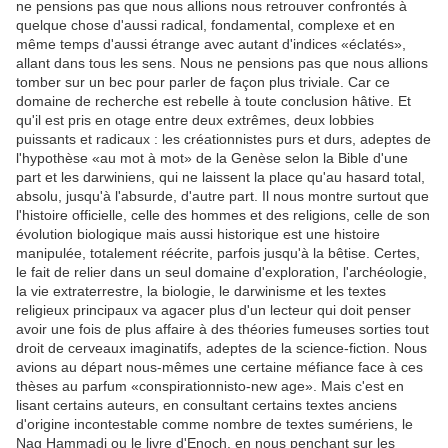
ne pensions pas que nous allions nous retrouver confrontés à
quelque chose d'aussi radical, fondamental, complexe et en
même temps d'aussi étrange avec autant d'indices «éclatés»,
allant dans tous les sens. Nous ne pensions pas que nous allions
tomber sur un bec pour parler de façon plus triviale. Car ce
domaine de recherche est rebelle à toute conclusion hâtive. Et
qu'il est pris en otage entre deux extrêmes, deux lobbies
puissants et radicaux : les créationnistes purs et durs, adeptes de
l'hypothèse «au mot à mot» de la Genèse selon la Bible d'une
part et les darwiniens, qui ne laissent la place qu'au hasard total,
absolu, jusqu'à l'absurde, d'autre part. Il nous montre surtout que
l'histoire officielle, celle des hommes et des religions, celle de son
évolution biologique mais aussi historique est une histoire
manipulée, totalement réécrite, parfois jusqu'à la bêtise. Certes,
le fait de relier dans un seul domaine d'exploration, l'archéologie,
la vie extraterrestre, la biologie, le darwinisme et les textes
religieux principaux va agacer plus d'un lecteur qui doit penser
avoir une fois de plus affaire à des théories fumeuses sorties tout
droit de cerveaux imaginatifs, adeptes de la science-fiction. Nous
avions au départ nous-mêmes une certaine méfiance face à ces
thèses au parfum «conspirationnisto-new age». Mais c'est en
lisant certains auteurs, en consultant certains textes anciens
d'origine incontestable comme nombre de textes sumériens, le
Nag Hammadi ou le livre d'Enoch, en nous penchant sur les