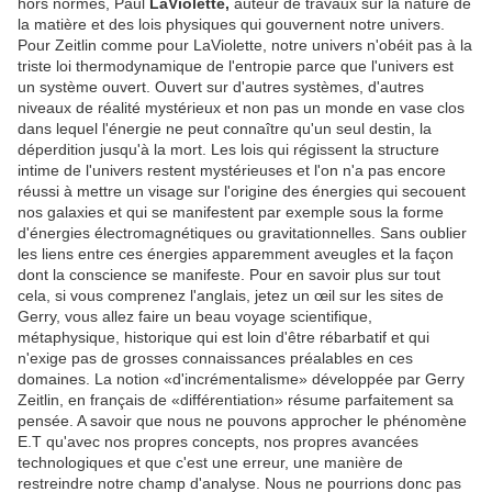
hors normes, Paul
LaViolette,
auteur de travaux sur la nature de
la matière et des lois physiques qui gouvernent notre univers.
Pour Zeitlin comme pour LaViolette, notre univers n'obéit pas à la
triste loi thermodynamique de l'entropie parce que l'univers est
un système ouvert. Ouvert sur d'autres systèmes, d'autres
niveaux de réalité mystérieux et non pas un monde en vase clos
dans lequel l'énergie ne peut connaître qu'un seul destin, la
déperdition jusqu'à la mort. Les lois qui régissent la structure
intime de l'univers restent mystérieuses et l'on n'a pas encore
réussi à mettre un visage sur l'origine des énergies qui secouent
nos galaxies et qui se manifestent par exemple sous la forme
d'énergies électromagnétiques ou gravitationnelles. Sans oublier
les liens entre ces énergies apparemment aveugles et la façon
dont la conscience se manifeste. Pour en savoir plus sur tout
cela, si vous comprenez l'anglais, jetez un œil sur les sites de
Gerry, vous allez faire un beau voyage scientifique,
métaphysique, historique qui est loin d'être rébarbatif et qui
n'exige pas de grosses connaissances préalables en ces
domaines. La notion «d'incrémentalisme» développée par Gerry
Zeitlin, en français de «différentiation» résume parfaitement sa
pensée. A savoir que nous ne pouvons approcher le phénomène
E.T qu'avec nos propres concepts, nos propres avancées
technologiques et que c'est une erreur, une manière de
restreindre notre champ d'analyse. Nous ne pourrions donc pas