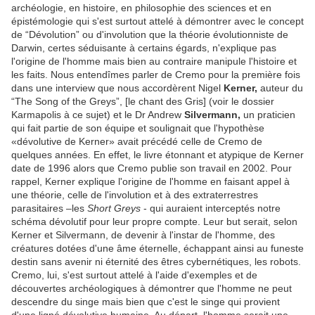
archéologie, en histoire, en philosophie des sciences et en
épistémologie qui s'est surtout attelé à démontrer avec le concept
de “Dévolution” ou d'involution que la théorie évolutionniste de
Darwin, certes séduisante à certains égards, n'explique pas
l'origine de l'homme mais bien au contraire manipule l'histoire et
les faits. Nous entendîmes parler de Cremo pour la première fois
dans une interview que nous accordèrent Nigel
Kerner,
auteur du
“The Song of the Greys”, [le chant des Gris] (voir le dossier
Karmapolis à ce sujet) et le Dr Andrew
Silvermann,
un praticien
qui fait partie de son équipe et soulignait que l'hypothèse
«dévolutive de Kerner» avait précédé celle de Cremo de
quelques années. En effet, le livre étonnant et atypique de Kerner
date de 1996 alors que Cremo publie son travail en 2002. Pour
rappel, Kerner explique l'origine de l'homme en faisant appel à
une théorie, celle de l'involution et à des extraterrestres
parasitaires –les
Short Greys
- qui auraient interceptés notre
schéma dévolutif pour leur propre compte. Leur but serait, selon
Kerner et Silvermann, de devenir à l'instar de l'homme, des
créatures dotées d'une âme éternelle, échappant ainsi au funeste
destin sans avenir ni éternité des êtres cybernétiques, les robots.
Cremo, lui, s'est surtout attelé à l'aide d'exemples et de
découvertes archéologiques à démontrer que l'homme ne peut
descendre du singe mais bien que c'est le singe qui provient