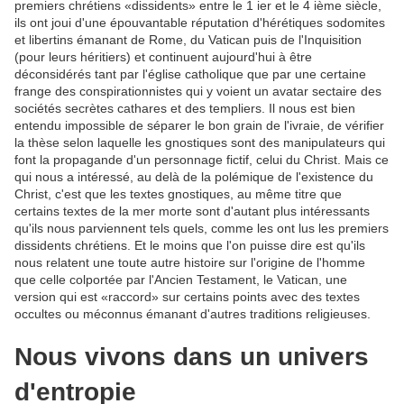
premiers chrétiens «dissidents» entre le 1 ier et le 4 ième siècle,
ils ont joui d'une épouvantable réputation d'hérétiques sodomites
et libertins émanant de Rome, du Vatican puis de l'Inquisition
(pour leurs héritiers) et continuent aujourd'hui à être
déconsidérés tant par l'église catholique que par une certaine
frange des conspirationnistes qui y voient un avatar sectaire des
sociétés secrètes cathares et des templiers. Il nous est bien
entendu impossible de séparer le bon grain de l'ivraie, de vérifier
la thèse selon laquelle les gnostiques sont des manipulateurs qui
font la propagande d'un personnage fictif, celui du Christ. Mais ce
qui nous a intéressé, au delà de la polémique de l'existence du
Christ, c'est que les textes gnostiques, au même titre que
certains textes de la mer morte sont d'autant plus intéressants
qu'ils nous parviennent tels quels, comme les ont lus les premiers
dissidents chrétiens. Et le moins que l'on puisse dire est qu'ils
nous relatent une toute autre histoire sur l'origine de l'homme
que celle colportée par l'Ancien Testament, le Vatican, une
version qui est «raccord» sur certains points avec des textes
occultes ou méconnus émanant d'autres traditions religieuses.
Nous vivons dans un univers
d'entropie