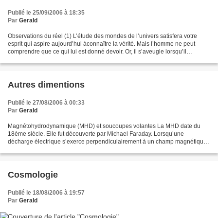
Publié le 25/09/2006 à 18:35
Par
Gerald
Observations du réel (1) L’étude des mondes de l’univers satisfera votre
esprit qui aspire aujourd’hui àconnaître la vérité. Mais l’homme ne peut
comprendre que ce qui lui est donné devoir. Or, il s’aveugle lorsqu’il
développe ses facultés dans une seule...
Autres dimentions
Publié le 27/08/2006 à 00:33
Par
Gerald
Magnétohydrodynamique (MHD) et soucoupes volantes La MHD date du
18ème siècle. Elle fut découverte par Michael Faraday. Lorsqu’une
décharge électrique s’exerce perpendiculairement à un champ magnétique
sur un fluide, elle induit une force qui peut soit...
Cosmologie
Publié le 18/08/2006 à 19:57
Par
Gerald