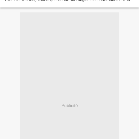
l'Homme s'est longuement questionné sur l'origine et le fonctionnement du
système solaire. Fort heureusement,...
Publicité