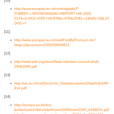
[10]
http://www.europarl.eu.int/omk/sipade3?
PUBREF=-//EP//NONSGML+REPORT+A6-2005-
0174+0+DOC+PDF+V0//FR&L=FR&LEVEL=1&NAV=S&LST
DOC=Y
[11]
http://www.europarl.eu.int/oeil/FindByProcnum.do?
lang=1&procnum=CNS/2004/0813
[12]
http://www.edri.org/docs/Data-retention-council-draft-
29062005.pdf
[13]
http://ue.eu.int/ueDocs/cms_Data/docs/pressData/fr/jha/85
814.pdf
[14]
http://europa.eu.int/eur-
lex/lex/LexUriServ/site/fr/com/2005/com2005_0438fr01.pdf