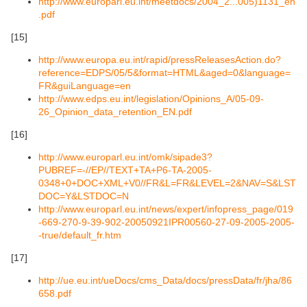
http://www.europarl.eu.int/meetdocs/2004_2...005)1131_en
.pdf
[15]
http://www.europa.eu.int/rapid/pressReleasesAction.do?
reference=EDPS/05/5&format=HTML&aged=0&language=
FR&guiLanguage=en
http://www.edps.eu.int/legislation/Opinions_A/05-09-
26_Opinion_data_retention_EN.pdf
[16]
http://www.europarl.eu.int/omk/sipade3?
PUBREF=-//EP//TEXT+TA+P6-TA-2005-
0348+0+DOC+XML+V0//FR&L=FR&LEVEL=2&NAV=S&LST
DOC=Y&LSTDOC=N
http://www.europarl.eu.int/news/expert/infopress_page/019
-669-270-9-39-902-20050921IPR00560-27-09-2005-2005-
-true/default_fr.htm
[17]
http://ue.eu.int/ueDocs/cms_Data/docs/pressData/fr/jha/86
658.pdf