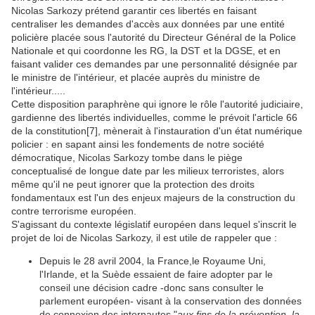
Nicolas Sarkozy prétend garantir ces libertés en faisant
centraliser les demandes d'accès aux données par une entité
policière placée sous l'autorité du Directeur Général de la Police
Nationale et qui coordonne les RG, la DST et la DGSE, et en
faisant valider ces demandes par une personnalité désignée par
le ministre de l'intérieur, et placée auprès du ministre de
l'intérieur.....
Cette disposition paraphrène qui ignore le rôle l'autorité judiciaire,
gardienne des libertés individuelles, comme le prévoit l'article 66
de la constitution
[7]
, mènerait à l'instauration d'un état numérique
policier : en sapant ainsi les fondements de notre société
démocratique, Nicolas Sarkozy tombe dans le piège
conceptualisé de longue date par les milieux terroristes, alors
même qu'il ne peut ignorer que la protection des droits
fondamentaux est l'un des enjeux majeurs de la construction du
contre terrorisme européen.
S'agissant du contexte législatif européen dans lequel s'inscrit le
projet de loi de Nicolas Sarkozy, il est utile de rappeler que :
Depuis le 28 avril 2004, la France,le Royaume Uni,
l'Irlande, et la Suède essaient de faire adopter par le
conseil une décision cadre -donc sans consulter le
parlement européen- visant à la conservation des données
de connexion des internautes "
aux fins de la prévention, la