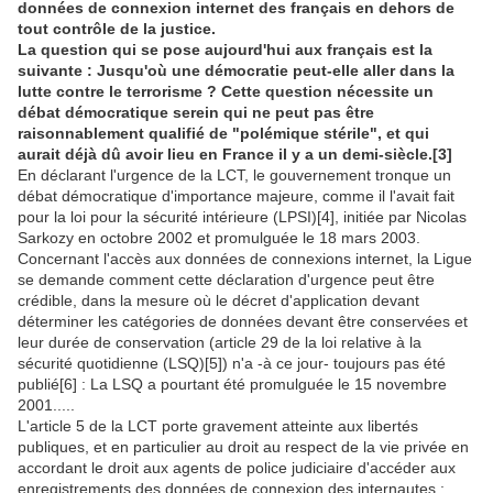
données de connexion internet des français en dehors de
tout contrôle de la justice.
La question qui se pose aujourd'hui aux français est la
suivante :
Jusqu'où une démocratie peut-elle aller dans la
lutte contre le terrorisme ?
Cette question nécessite un
débat démocratique serein qui ne peut pas être
raisonnablement qualifié de "polémique stérile", et qui
aurait déjà dû avoir lieu en France il y a un demi-siècle.
[3]
En déclarant l'urgence de la LCT, le gouvernement tronque un
débat démocratique d'importance majeure, comme il l'avait fait
pour la loi pour la sécurité intérieure (LPSI)
[4]
, initiée par Nicolas
Sarkozy en octobre 2002 et promulguée le 18 mars 2003.
Concernant l'accès aux données de connexions internet, la Ligue
se demande comment cette déclaration d'urgence peut être
crédible, dans la mesure où le décret d'application devant
déterminer les catégories de données devant être conservées et
leur durée de conservation (article 29 de la loi relative à la
sécurité quotidienne (LSQ)
[5]
) n'a -à ce jour- toujours pas été
publié
[6]
: La LSQ a pourtant été promulguée le 15 novembre
2001.....
L'article 5 de la LCT porte gravement atteinte aux libertés
publiques, et en particulier au droit au respect de la vie privée en
accordant le droit aux agents de police judiciaire d'accéder aux
enregistrements des données de connexion des internautes :