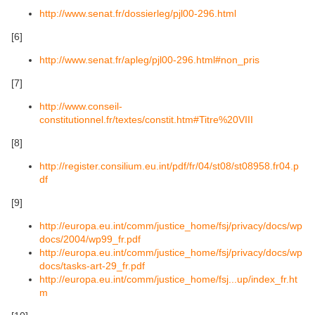
http://www.senat.fr/dossierleg/pjl00-296.html
[6]
http://www.senat.fr/apleg/pjl00-296.html#non_pris
[7]
http://www.conseil-
constitutionnel.fr/textes/constit.htm#Titre%20VIII
[8]
http://register.consilium.eu.int/pdf/fr/04/st08/st08958.fr04.p
df
[9]
http://europa.eu.int/comm/justice_home/fsj/privacy/docs/wp
docs/2004/wp99_fr.pdf
http://europa.eu.int/comm/justice_home/fsj/privacy/docs/wp
docs/tasks-art-29_fr.pdf
http://europa.eu.int/comm/justice_home/fsj...up/index_fr.ht
m