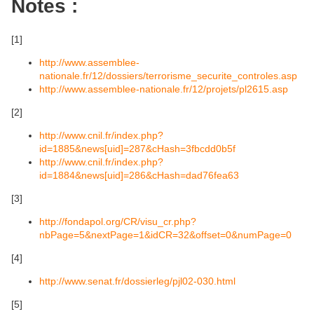
Notes :
[1]
http://www.assemblee-
nationale.fr/12/dossiers/terrorisme_securite_controles.asp
http://www.assemblee-nationale.fr/12/projets/pl2615.asp
[2]
http://www.cnil.fr/index.php?
id=1885&news[uid]=287&cHash=3fbcdd0b5f
http://www.cnil.fr/index.php?
id=1884&news[uid]=286&cHash=dad76fea63
[3]
http://fondapol.org/CR/visu_cr.php?
nbPage=5&nextPage=1&idCR=32&offset=0&numPage=0
[4]
http://www.senat.fr/dossierleg/pjl02-030.html
[5]