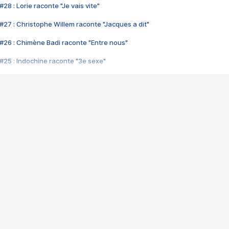
28 : Lorie raconte "Je vais vite"
#27 : Christophe Willem raconte "Jacques a dit"
#26 : Chimène Badi raconte "Entre nous"
#25 : Indochine raconte "3e sexe"
#24 : Zaho raconte "C'est chelou"
#23 : Patrick Bruel raconte "Au café des délices"
#22 : Kyo raconte "Le chemin"
#21 : Nolwenn Leroy raconte "Cassé"
#20 : Patrick Hernandez raconte "Born to be alive"
#19 : Lorie raconte "Près de moi"
#18 : Michael Jones raconte "A nos actes manqués" (avec Jean-Jacque
#17 : Khaled raconte "Aïcha"
#16 : Corneille raconte "Parce qu'on vient de loin"