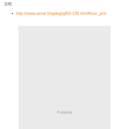
[18]
http://www.senat.fr/apleg/pjl02-195.html#non_pris
Publicité