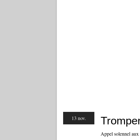
Tromper
13 nov.
Appel solennel aux f