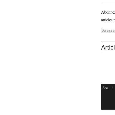
Abonnez-
articles 
Artic
Sos...!