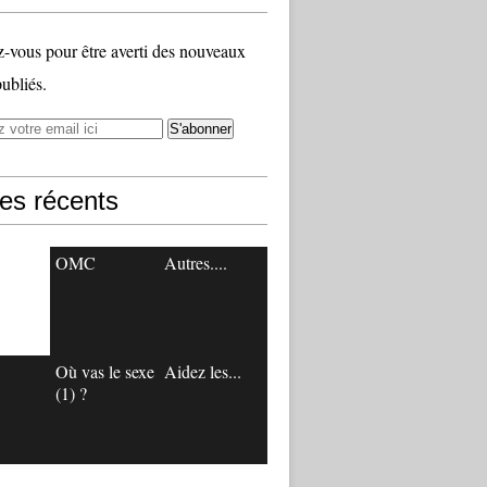
vous pour être averti des nouveaux
publiés.
les récents
OMC
Autres....
Où vas le sexe
Aidez les...
(1) ?