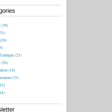
gories
e
(38)
31)
(26)
3)
 Cantique
(21)
(20)
ation
(18)
nement
(15)
15)
14)
letter