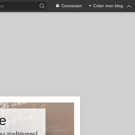
Connexion
+
Créer mon blog
e
ss traditionnel.