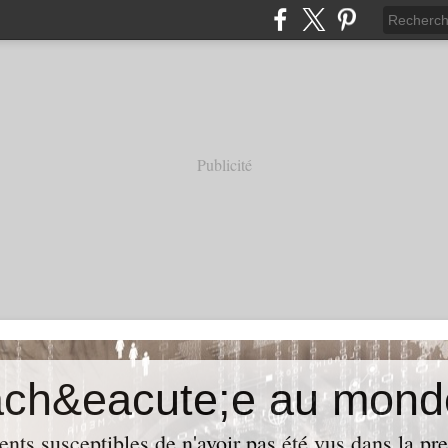
Publicité
ach&eacute;e au mond
ents susceptibles de n'avoir pas été vus dans la pre