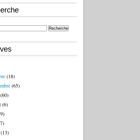
erche
ives
bre
(18)
embre
(65)
(60)
t
(6)
9)
7)
(13)