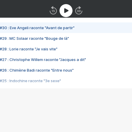
#30 : Eve Angeli raconte "Avant de partir"
#29 : MC Solaar raconte "Bouge de là"
28 : Lorie raconte "Je vais vite"
#27 : Christophe Willem raconte "Jacques a dit"
#26 : Chimène Badi raconte "Entre nous"
#25 : Indochine raconte "3e sexe"
#24 : Zaho raconte "C'est chelou"
#23 : Patrick Bruel raconte "Au café des délices"
#22 : Kyo raconte "Le chemin"
#21 : Nolwenn Leroy raconte "Cassé"