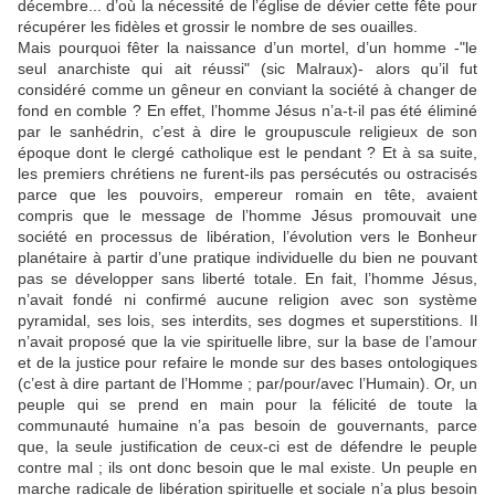
décembre... d’où la nécessité de l’église de dévier cette fête pour
récupérer les fidèles et grossir le nombre de ses ouailles.
Mais pourquoi fêter la naissance d’un mortel, d’un homme -"le
seul anarchiste qui ait réussi" (sic Malraux)- alors qu’il fut
considéré comme un gêneur en conviant la société à changer de
fond en comble ? En effet, l’homme Jésus n’a-t-il pas été éliminé
par le sanhédrin, c’est à dire le groupuscule religieux de son
époque dont le clergé catholique est le pendant ? Et à sa suite,
les premiers chrétiens ne furent-ils pas persécutés ou ostracisés
parce que les pouvoirs, empereur romain en tête, avaient
compris que le message de l’homme Jésus promouvait une
société en processus de libération, l’évolution vers le Bonheur
planétaire à partir d’une pratique individuelle du bien ne pouvant
pas se développer sans liberté totale. En fait, l’homme Jésus,
n’avait fondé ni confirmé aucune religion avec son système
pyramidal, ses lois, ses interdits, ses dogmes et superstitions. Il
n’avait proposé que la vie spirituelle libre, sur la base de l’amour
et de la justice pour refaire le monde sur des bases ontologiques
(c’est à dire partant de l’Homme ; par/pour/avec l’Humain). Or, un
peuple qui se prend en main pour la félicité de toute la
communauté humaine n’a pas besoin de gouvernants, parce
que, la seule justification de ceux-ci est de défendre le peuple
contre mal ; ils ont donc besoin que le mal existe. Un peuple en
marche radicale de libération spirituelle et sociale n’a plus besoin