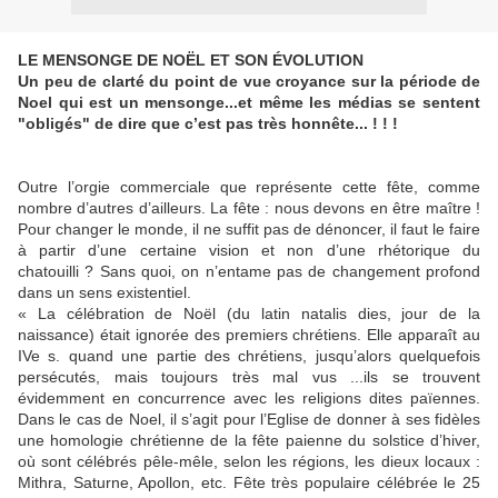
LE MENSONGE DE NOËL ET SON ÉVOLUTION
Un peu de clarté du point de vue croyance sur la période de
Noel qui est un mensonge...et même les médias se sentent
"obligés" de dire que c’est pas très honnête... ! ! !
Outre l’orgie commerciale que représente cette fête, comme
nombre d’autres d’ailleurs. La fête : nous devons en être maître !
Pour changer le monde, il ne suffit pas de dénoncer, il faut le faire
à partir d’une certaine vision et non d’une rhétorique du
chatouilli ? Sans quoi, on n’entame pas de changement profond
dans un sens existentiel.
« La célébration de Noël (du latin natalis dies, jour de la
naissance) était ignorée des premiers chrétiens. Elle apparaît au
IVe s. quand une partie des chrétiens, jusqu’alors quelquefois
persécutés, mais toujours très mal vus ...ils se trouvent
évidemment en concurrence avec les religions dites païennes.
Dans le cas de Noel, il s’agit pour l’Eglise de donner à ses fidèles
une homologie chrétienne de la fête paienne du solstice d’hiver,
où sont célébrés pêle-mêle, selon les régions, les dieux locaux :
Mithra, Saturne, Apollon, etc. Fête très populaire célébrée le 25