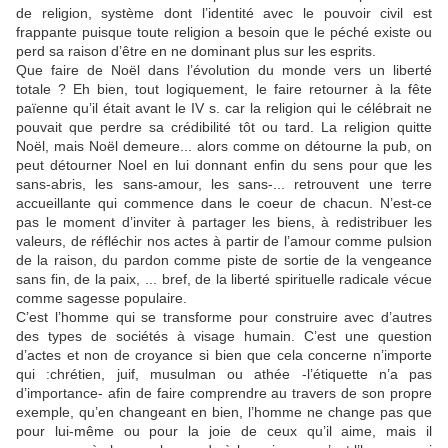
de religion, système dont l’identité avec le pouvoir civil est
frappante puisque toute religion a besoin que le péché existe ou
perd sa raison d’être en ne dominant plus sur les esprits.
Que faire de Noël dans l’évolution du monde vers un liberté
totale ? Eh bien, tout logiquement, le faire retourner à la fête
païenne qu’il était avant le IV s. car la religion qui le célébrait ne
pouvait que perdre sa crédibilité tôt ou tard. La religion quitte
Noël, mais Noël demeure... alors comme on détourne la pub, on
peut détourner Noel en lui donnant enfin du sens pour que les
sans-abris, les sans-amour, les sans-... retrouvent une terre
accueillante qui commence dans le coeur de chacun. N’est-ce
pas le moment d’inviter à partager les biens, à redistribuer les
valeurs, de réfléchir nos actes à partir de l’amour comme pulsion
de la raison, du pardon comme piste de sortie de la vengeance
sans fin, de la paix, ... bref, de la liberté spirituelle radicale vécue
comme sagesse populaire.
C’est l’homme qui se transforme pour construire avec d’autres
des types de sociétés à visage humain. C’est une question
d’actes et non de croyance si bien que cela concerne n’importe
qui :chrétien, juif, musulman ou athée -l’étiquette n’a pas
d’importance- afin de faire comprendre au travers de son propre
exemple, qu’en changeant en bien, l’homme ne change pas que
pour lui-même ou pour la joie de ceux qu’il aime, mais il