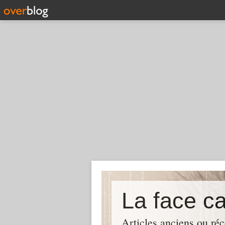
La face c
Articles anciens ou réc