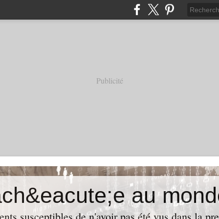
Publicité
ach&eacute;e au mond
ents susceptibles de n'avoir pas été vus dans la pre