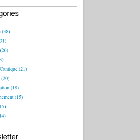
gories
e
(38)
31)
(26)
3)
 Cantique
(21)
(20)
ation
(18)
nement
(15)
15)
14)
letter