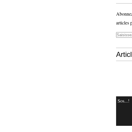
Abonnez-
articles 
Artic
Sos...!