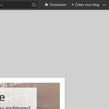
Connexion
+
Créer mon blog
e
ss traditionnel.