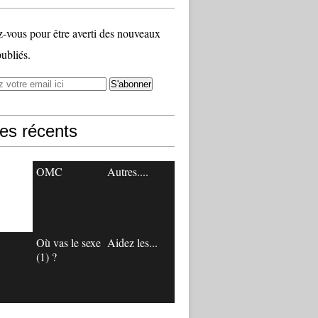
vous pour être averti des nouveaux
publiés.
les récents
OMC
Autres....
Où vas le sexe
Aidez les...
(1) ?