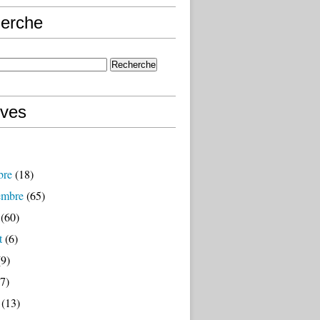
erche
ives
bre
(18)
embre
(65)
(60)
t
(6)
9)
7)
(13)