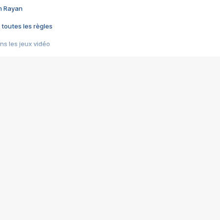
im Rayan
 toutes les règles
s les jeux vidéo
us choquant de Rockstar ? - Le scandale BULLY
e plus moche de Steam
du RÊVE tourne au CAUCHEMAR
pendant 8 heures
it… à tort
umiliés par un jeu vidéo
ire - Final Fantasy 8
ti un empire - Age of Empires
story DOFUS