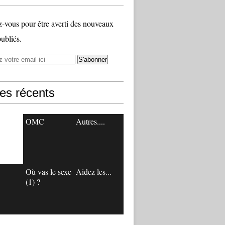
vous pour être averti des nouveaux
publiés.
les récents
OMC
Autres....
Où vas le sexe
Aidez les...
(1) ?