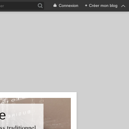
Connexion
+
Créer mon blog
e
ss traditionnel.