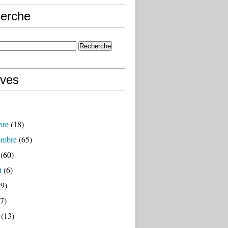
erche
ives
bre
(18)
embre
(65)
(60)
t
(6)
9)
7)
(13)