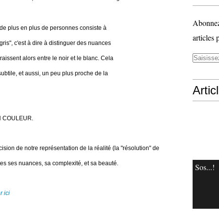
Abonnez-
 de plus en plus de personnes consiste à
articles 
ris", c'est à dire à distinguer des nuances
issent alors entre le noir et le blanc. Cela
ubtile, et aussi, un peu plus proche de la
Artic
é EN COULEUR.
ision de notre représentation de la réalité (la "résolution" de
tes ses nuances, sa complexité, et sa beauté.
Sos...!
r ici