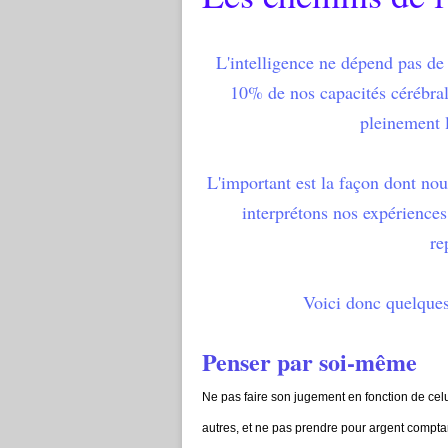
L'intelligence ne dépend pas de
10% de nos capacités cérébrale
pleinement l
L'important est la façon dont nou
interprétons nos expériences
re
Voici donc quelques 
Penser par soi-même
Ne pas faire son jugement en fonction de cel
autres, et ne pas prendre pour argent compta