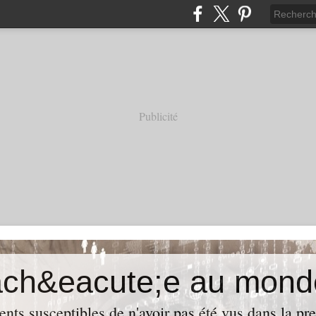
Publicité
ach&eacute;e au mond
ents susceptibles de n'avoir pas été vus dans la pre