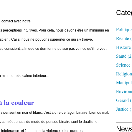
Caté
en contact avec notre
Politiqu
les perceptions intuitives. Pour cela, nous devons être un minimum en
Réalité
(
ient. Car si nous ne pouvons supporter ce qui s'y trouve,
Histoire
au conscient, afin que ce dernier ne puisse pas voir ce qu'il ne veut
Santé
(2
Science
Religion
un minimum de calme intérieur...
Manipul
Environ
à la couleur
Gerald
(
Justice
(
ensent en noir et blanc, c'est à dire de façon binaire: bien ou mal,
Les conséquences du mode de pensée binaire sont le dualisme,
News
intolérance, et finalement la violence et les guerres.