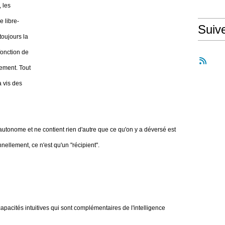
, les
e libre-
Suiv
toujours la
onction de
lement. Tout
à vis des
autonome et ne contient rien d'autre que ce qu'on y a déversé est
nellement, ce n'est qu'un "récipient".
pacités intuitives qui sont complémentaires de l'intelligence