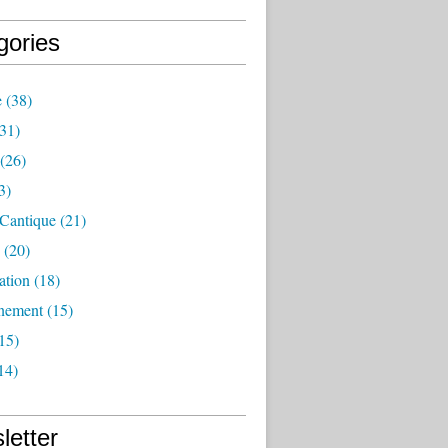
gories
e
(38)
31)
(26)
3)
 Cantique
(21)
(20)
ation
(18)
nement
(15)
15)
14)
letter