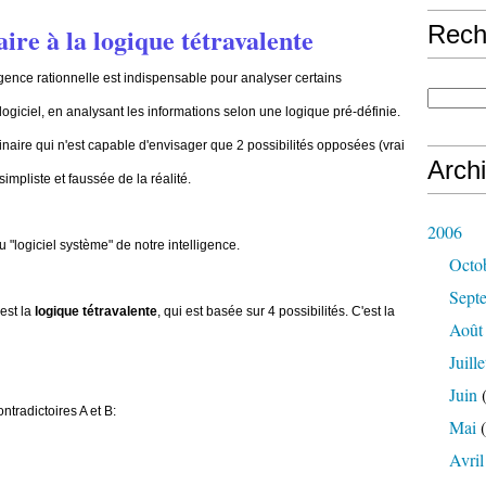
Rech
aire à la logique tétravalente
lligence rationnelle est indispensable pour analyser certains
ogiciel, en analysant les informations selon une logique pré-définie.
inaire qui n'est capable d'envisager que 2 possibilités opposées (vrai
Arch
simpliste et faussée de la réalité.
2006
u "logiciel système" de notre intelligence.
Octo
Sept
est la
logique tétravalente
, qui est basée sur 4 possibilités. C'est la
Août
Juille
Juin
(
ntradictoires A et B:
Mai
(
Avril