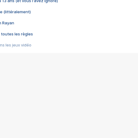
 a 13 ans (et vous l'avez ignoré)
e (littéralement)
im Rayan
 toutes les règles
s les jeux vidéo
us choquant de Rockstar ? - Le scandale BULLY
e plus moche de Steam
du RÊVE tourne au CAUCHEMAR
pendant 8 heures
it… à tort
umiliés par un jeu vidéo
ire - Final Fantasy 8
ti un empire - Age of Empires