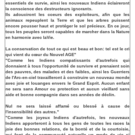
essentiels de survie, ainsi les nouveaux Indiens éclaireront
la conscience des destructeurs ignorants.
Ils adouciront les coeurs des exploiteurs, afin que les
animaux repeuplent la Terre et que les arbres puissent
encore pousser haut et protéger le sol précieux. En ce jour,
tous les peuples seront capables de marcher dans la Nature
en harmonie avec laVie.
La conservation de tout ce qui est beau et bon: tel est le cri
qui vient du cœur du Nouvel AGE"
"Comme les Indiens compatissants d'autrefois qui
donnaient à tous l'opportunité de survivre et prenaient soin
des pauvres, des malades et des faibles, ainsi les Guerriers
de l'Arc-en-ciel travailleront à construire un nouveau monde
avec joie et louanges envers le Grand Esprit. Aucun enfant
ne sera sans Amour ou protection et aucun vieillard sans
aide et bonne compagnie dans ses années de déclin.
Nul ne sera laissé affamé ou blessé à cause de
l'insensibilité des autres."
"Comme les joyeux Indiens d'autrefois, les nouveaux
Indiens apporteront à tous les gens de toutes les races la
joie des bonnes relations, de la bonté et de la courtoisie,
qui font de la communauté naturelle un mode de vie si