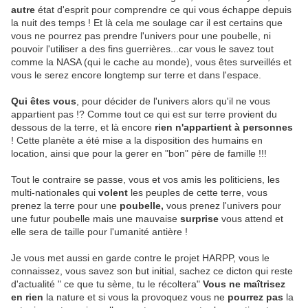
autre
état d'esprit pour comprendre ce qui vous échappe depuis
la nuit des temps ! Et là cela me soulage car il est certains que
vous ne pourrez pas prendre l'univers pour une poubelle, ni
pouvoir l'utiliser a des fins guerrières...car vous le savez tout
comme la NASA (qui le cache au monde), vous êtes surveillés et
vous le serez encore longtemp sur terre et dans l'espace.
Qui êtes vous
, pour décider de l'univers alors qu'il ne vous
appartient pas !? Comme tout ce qui est sur terre provient du
dessous de la terre, et là encore
rien n'appartient à personnes
! Cette planète a été mise a la disposition des humains en
location, ainsi que pour la gerer en "bon" père de famille !!!
Tout le contraire se passe, vous et vos amis les politiciens, les
multi-nationales qui
volent
les peuples de cette terre, vous
prenez la terre pour une
poubelle,
vous prenez l'univers pour
une futur poubelle mais une mauvaise
surprise
vous attend et
elle sera de taille pour l'umanité antière !
Je vous met aussi en garde contre le projet HARPP, vous le
connaissez, vous savez son but initial, sachez ce dicton qui reste
d'actualité " ce que tu sème, tu le récoltera"
Vous ne maîtrisez
en rien
la nature et si vous la provoquez vous ne
pourrez pas
la