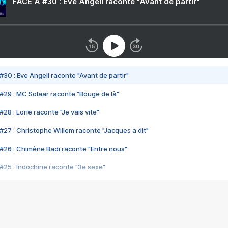
FACE A #30 : Eve Angeli raconte "Avant de partir"
#30 : Eve Angeli raconte "Avant de partir"
#29 : MC Solaar raconte "Bouge de là"
28 : Lorie raconte "Je vais vite"
#27 : Christophe Willem raconte "Jacques a dit"
#26 : Chimène Badi raconte "Entre nous"
#25 : Indochine raconte "3e sexe"
#24 : Zaho raconte "C'est chelou"
#23 : Patrick Bruel raconte "Au café des délices"
#22 : Kyo raconte "Le chemin"