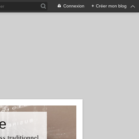
Connexion
+
Créer mon blog
e
ss traditionnel.