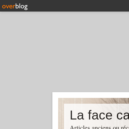
La face c
Articles anciens ou réc