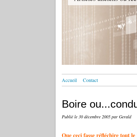
Accueil
Contact
Boire ou...condui
Publié le
30 décembre 2005
par Gerald
Que ceci fasse réfléchire tout le