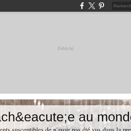
Publicité
ach&eacute;e au mond
ents susceptibles de n'avoir pas été vus dans la pre