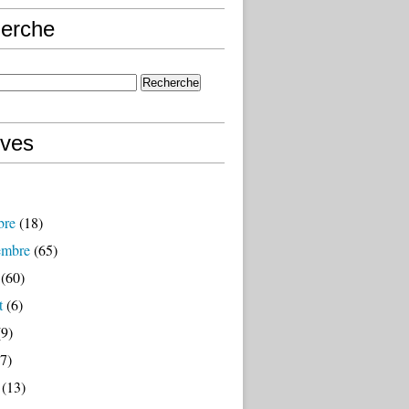
erche
ives
bre
(18)
embre
(65)
(60)
t
(6)
9)
7)
(13)