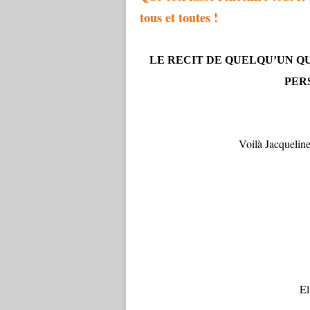
tous et toutes !
LE RECIT DE QUELQU’UN QU
PER
Voilà Jacqueli
El