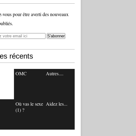
vous pour être averti des nouveaux
publiés.
les récents
OMC
Autres....
Où vas le sexe
Aidez les...
(1) ?