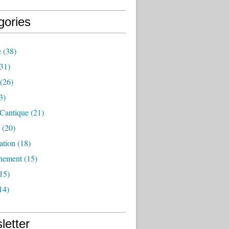
gories
e
(38)
31)
(26)
3)
 Cantique
(21)
(20)
ation
(18)
nement
(15)
15)
14)
letter