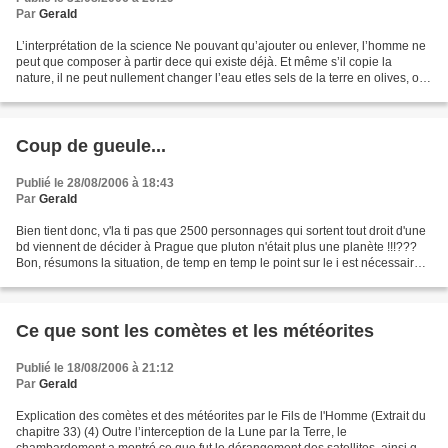
Par
Gerald
L’interprétation de la science Ne pouvant qu’ajouter ou enlever, l’homme ne
peut que composer à partir dece qui existe déjà. Et même s’il copie la
nature, il ne peut nullement changer l’eau etles sels de la terre en olives, ou
en figues, ou en châtaignes,...
Coup de gueule...
Publié le 28/08/2006 à 18:43
Par
Gerald
Bien tient donc, v'la ti pas que 2500 personnages qui sortent tout droit d'une
bd viennent de décider à Prague que pluton n'était plus une planète !!!???
Bon, résumons la situation, de temp en temp le point sur le i est nécessaire
pour raffraîchir les...
Ce que sont les comètes et les météorites
Publié le 18/08/2006 à 21:12
Par
Gerald
Explication des comètes et des météorites par le Fils de l'Homme (Extrait du
chapitre 33) (4) Outre l’interception de la Lune par la Terre, le