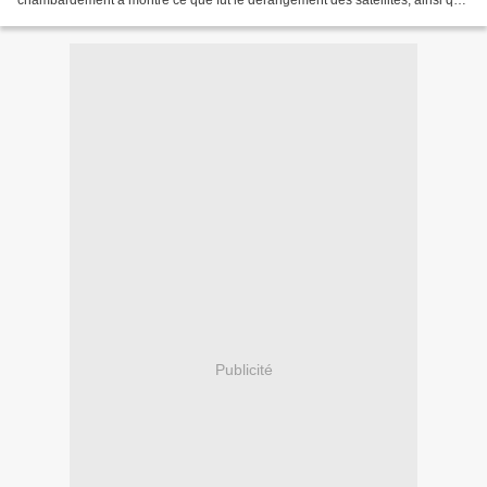
chambardement a montré ce que fut le dérangement des satellites, ainsi que
certaines collisions qui ne manquèrent...
Publicité