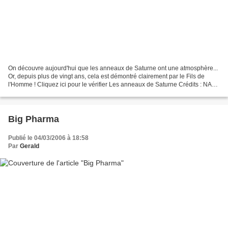
On découvre aujourd'hui que les anneaux de Saturne ont une atmosphère...
Or, depuis plus de vingt ans, cela est démontré clairement par le Fils de
l'Homme ! Cliquez ici pour le vérifier Les anneaux de Saturne Crédits : NASA
/ JPL / Space Science Institute...
Big Pharma
Publié le 04/03/2006 à 18:58
Par
Gerald