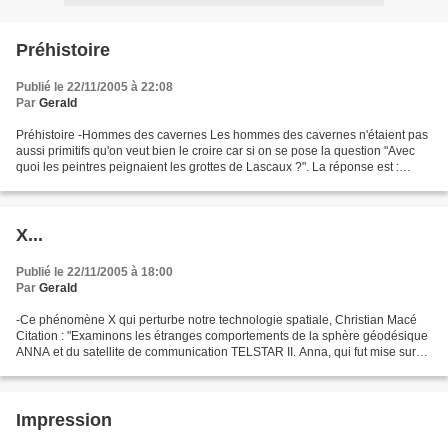
Préhistoire
Publié le 22/11/2005 à 22:08
Par
Gerald
Préhistoire -Hommes des cavernes Les hommes des cavernes n'étaient pas
aussi primitifs qu'on veut bien le croire car si on se pose la question "Avec
quoi les peintres peignaient les grottes de Lascaux ?". La réponse est :
"Avec de l'ocre jaune, des bâtons...
X...
Publié le 22/11/2005 à 18:00
Par
Gerald
-Ce phénomène X qui perturbe notre technologie spatiale, Christian Macé
Citation : "Examinons les étranges comportements de la sphère géodésique
ANNA et du satellite de communication TELSTAR II. Anna, qui fut mise sur
orbite en octobre 1962, était équipée,...
Impression