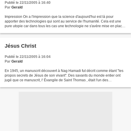
Publié le 22/11/2005 à 16:40
Par
Gerald
Impression On a l'impression que la science d'aujourd'hui est là pour
apporter des technologies qui sont au service de l'humanité. Cela est une
pure utopie car dans tous les cas une technologie ne s'avère mise en place
non pas parce qu'elle pourrait rendre...
Jésus Christ
Publié le 22/11/2005 à 16:04
Par
Gerald
En 1945, un manuscrit découvert à Nag Hamadi fut décrit comme étant "les
propos secrets de Jésus de son vivant". Des savants du monde entier ont
jugé que ce manuscrit, l' Évangile de Saint Thomas , était l'un des
documents les plus précis sur la parole...