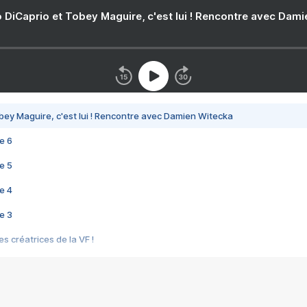
 DiCaprio et Tobey Maguire, c'est lui ! Rencontre avec Dam
bey Maguire, c'est lui ! Rencontre avec Damien Witecka
e 6
e 5
e 4
e 3
s créatrices de la VF !
e 2
e 1