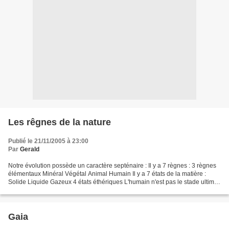
Les rêgnes de la nature
Publié le 21/11/2005 à 23:00
Par
Gerald
Notre évolution possède un caractère septénaire : Il y a 7 règnes : 3 règnes
élémentaux Minéral Végétal Animal Humain Il y a 7 états de la matière :
Solide Liquide Gazeux 4 états éthériques L'humain n'est pas le stade ultime
de l'évolution mais il a en...
Gaia