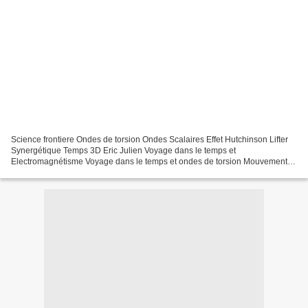
Science frontiere Ondes de torsion Ondes Scalaires Effet Hutchinson Lifter
Synergétique Temps 3D Eric Julien Voyage dans le temps et
Electromagnétisme Voyage dans le temps et ondes de torsion Mouvement
Perpétuel Temps 3D d'Eric Julien (1) Ouvrage de Eric...