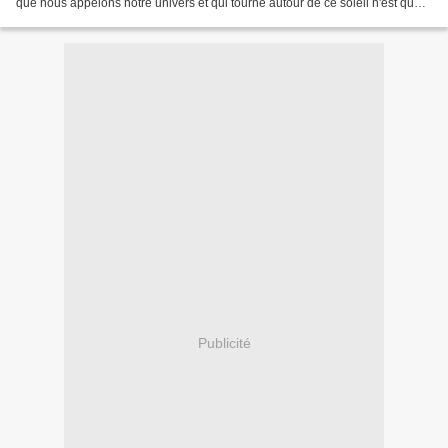
que nous appelons notre univers et qui tourne autour de ce soleil n'est que
l'un des quatre vingt onze...
Publicité