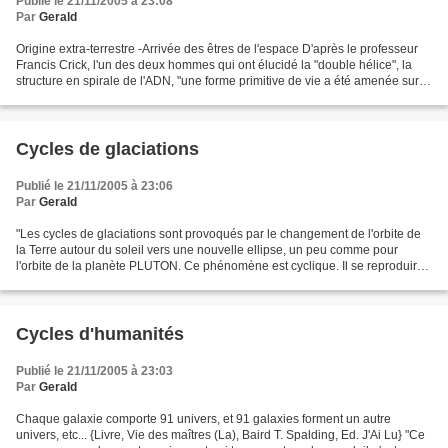
Publié le 21/11/2005 à 23:08
Par
Gerald
Origine extra-terrestre -Arrivée des êtres de l'espace D'après le professeur
Francis Crick, l'un des deux hommes qui ont élucidé la "double hélice", la
structure en spirale de l'ADN, "une forme primitive de vie a été amenée sur
terre par une civilisation...
Cycles de glaciations
Publié le 21/11/2005 à 23:06
Par
Gerald
"Les cycles de glaciations sont provoqués par le changement de l'orbite de
la Terre autour du soleil vers une nouvelle ellipse, un peu comme pour
l'orbite de la planète PLUTON. Ce phénomène est cyclique. Il se reproduira
mais dans longtemps." {Livre,...
Cycles d'humanités
Publié le 21/11/2005 à 23:03
Par
Gerald
Chaque galaxie comporte 91 univers, et 91 galaxies forment un autre
univers, etc... {Livre, Vie des maîtres (La), Baird T. Spalding, Ed. J'Ai Lu} "Ce