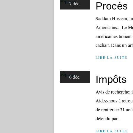
Procès
7 déc.
Saddam Hussein, un
Américains... Le M
américaines tiraient
cachait. Dans un arti
LIRE LA SUITE
Impôts
6 déc.
Avis de recherche: il
Aidez-nous à retrouv
de rentrer ce 31 août
défendu par...
LIRE LA SUITE