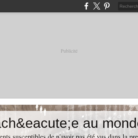
Publicité
ach&eacute;e au mond
ents susceptibles de n'avoir pas été vus dans la pre