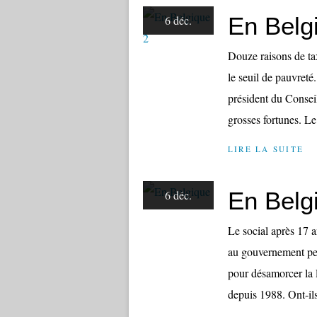
En Belg
6 déc.
Douze raisons de ta
le seuil de pauvreté
président du Conseil
grosses fortunes. Le
LIRE LA SUITE
En Belg
6 déc.
Le social après 17 a
au gouvernement perm
pour désamorcer la l
depuis 1988. Ont-ils