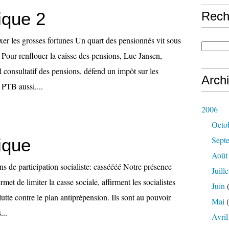
ique 2
Rech
xer les grosses fortunes Un quart des pensionnés vit sous
. Pour renflouer la caisse des pensions, Luc Jansen,
 consultatif des pensions, défend un impôt sur les
Arch
 PTB aussi....
2006
Octo
Sept
ique
Août
ns de participation socialiste: casséééé Notre présence
Juille
et de limiter la casse sociale, affirment les socialistes
Juin
(
utte contre le plan antiprépension. Ils sont au pouvoir
Mai
(
...
Avril