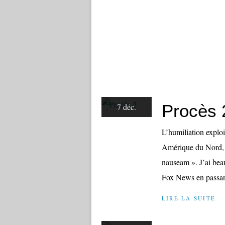
Procès 
7 déc.
L’humiliation explo
Amérique du Nord, 
nauseam ». J’ai bea
Fox News en passan
LIRE LA SUITE