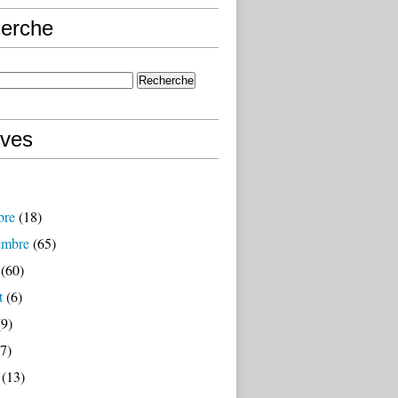
erche
ives
bre
(18)
embre
(65)
(60)
t
(6)
9)
7)
(13)