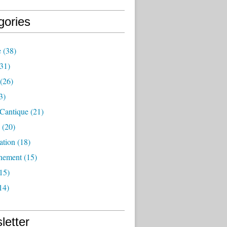
gories
e
(38)
31)
(26)
3)
 Cantique
(21)
(20)
ation
(18)
nement
(15)
15)
14)
letter