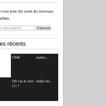
vous pour être averti des nouveaux
publiés.
les récents
OMC
Autres....
Où vas le sexe
Aidez les...
(1) ?