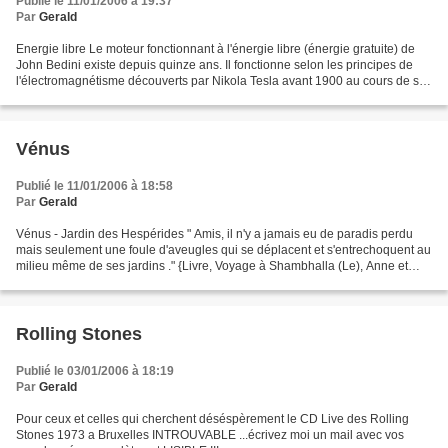
Publié le 11/01/2006 à 19:37
Par
Gerald
Energie libre Le moteur fonctionnant à l'énergie libre (énergie gratuite) de
John Bedini existe depuis quinze ans. Il fonctionne selon les principes de
l'électromagnétisme découverts par Nikola Tesla avant 1900 au cours de ses
essais à Colorado Springs.(voir...
Vénus
Publié le 11/01/2006 à 18:58
Par
Gerald
Vénus - Jardin des Hespérides " Amis, il n'y a jamais eu de paradis perdu
mais seulement une foule d'aveugles qui se déplacent et s'entrechoquent au
milieu même de ses jardins ." {Livre, Voyage à Shambhalla (Le), Anne et
Daniel Meurois Givaudan, Ed. Amrita}...
Rolling Stones
Publié le 03/01/2006 à 18:19
Par
Gerald
Pour ceux et celles qui cherchent déséspèrement le CD Live des Rolling
Stones 1973 a Bruxelles INTROUVABLE ...écrivez moi un mail avec vos