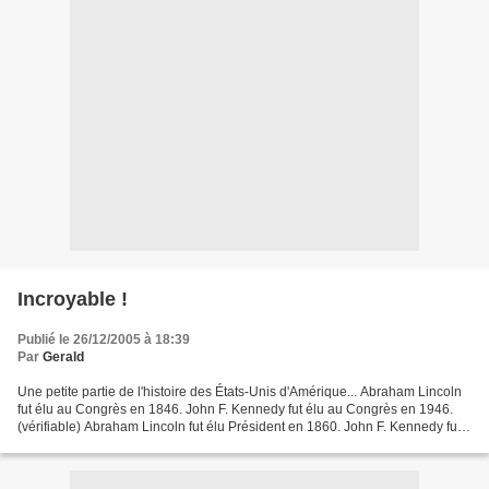
Incroyable !
Publié le 26/12/2005 à 18:39
Par
Gerald
Une petite partie de l'histoire des États-Unis d'Amérique... Abraham Lincoln
fut élu au Congrès en 1846. John F. Kennedy fut élu au Congrès en 1946.
(vérifiable) Abraham Lincoln fut élu Président en 1860. John F. Kennedy fut
élu Président en 1960. (vérifiable)...