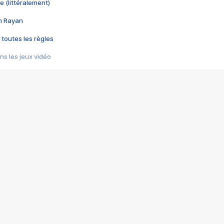
e (littéralement)
im Rayan
 toutes les règles
s les jeux vidéo
us choquant de Rockstar ? - Le scandale BULLY
e plus moche de Steam
du RÊVE tourne au CAUCHEMAR
pendant 8 heures
it… à tort
umiliés par un jeu vidéo
ire - Final Fantasy 8
ti un empire - Age of Empires
story DOFUS