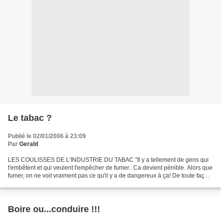
Le tabac ?
Publié le 02/01/2006 à 23:09
Par
Gerald
LES COULISSES DE L'INDUSTRIE DU TABAC "Il y a tellement de gens qui
t'embêtent et qui veulent t'empêcher de fumer.. Ca devient pénible. Alors que
fumer, on ne voit vraiment pas ce qu'il y a de dangereux à ça! De toute façon,
chacun est libre de faire...
Boire ou...conduire !!!