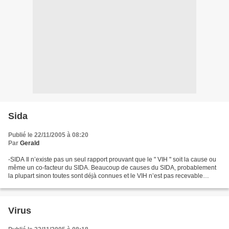
Sida
Publié le 22/11/2005 à 08:20
Par
Gerald
-SIDA Il n’existe pas un seul rapport prouvant que le " VIH " soit la cause ou
même un co-facteur du SIDA. Beaucoup de causes du SIDA, probablement
la plupart sinon toutes sont déjà connues et le VIH n’est pas recevable
comme l’une d’entre elles. C’est...
Virus