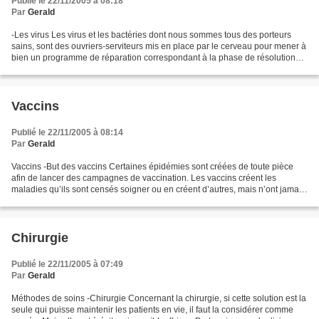
Publié le 22/11/2005 à 08:18
Par
Gerald
-Les virus Les virus et les bactéries dont nous sommes tous des porteurs
sains, sont des ouvriers-serviteurs mis en place par le cerveau pour mener à
bien un programme de réparation correspondant à la phase de résolution
d'un conflit. {Magazine, Soignez-vous,...
Vaccins
Publié le 22/11/2005 à 08:14
Par
Gerald
Vaccins -But des vaccins Certaines épidémies sont créées de toute pièce
afin de lancer des campagnes de vaccination. Les vaccins créent les
maladies qu’ils sont censés soigner ou en créent d’autres, mais n’ont jamais
guéri. {Livre, Celui qui vient, Tome...
Chirurgie
Publié le 22/11/2005 à 07:49
Par
Gerald
Méthodes de soins -Chirurgie Concernant la chirurgie, si cette solution est la
seule qui puisse maintenir les patients en vie, il faut la considérer comme