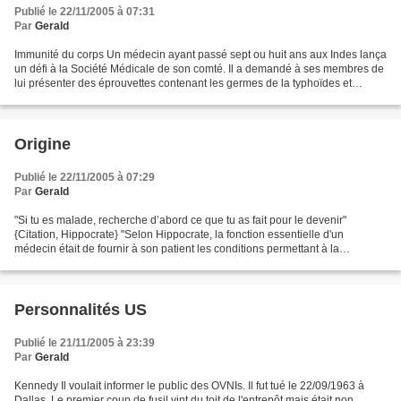
Publié le 22/11/2005 à 07:31
Par
Gerald
Immunité du corps Un médecin ayant passé sept ou huit ans aux Indes lança
un défi à la Société Médicale de son comté. Il a demandé à ses membres de
lui présenter des éprouvettes contenant les germes de la typhoïdes et
d’autres maladies. Il en a bu une...
Origine
Publié le 22/11/2005 à 07:29
Par
Gerald
"Si tu es malade, recherche d’abord ce que tu as fait pour le devenir"
{Citation, Hippocrate} "Selon Hippocrate, la fonction essentielle d'un
médecin était de fournir à son patient les conditions permettant à la
puissance curative de la nature d'agir...
Personnalités US
Publié le 21/11/2005 à 23:39
Par
Gerald
Kennedy Il voulait informer le public des OVNIs. Il fut tué le 22/09/1963 à
Dallas. Le premier coup de fusil vint du toit de l'entrepôt mais était non